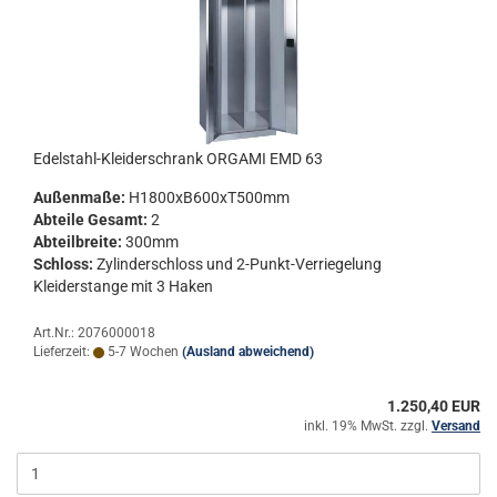
Edelstahl-​​Klei­der­schrank OR­GA­MI EMD 63
Au­ßen­ma­ße:
H1800xB600xT500mm
Ab­tei­le Ge­samt:
2
Ab­teil­brei­te:
300mm
Schloss:
Zy­lin­der­schloss und 2-​Punkt-Verriegelung
Klei­der­stan­ge mit 3 Haken
Art.Nr.: 2076000018
Lieferzeit:
5-7 Wochen
(Ausland abweichend)
1.250,40 EUR
inkl. 19% MwSt. zzgl.
Versand