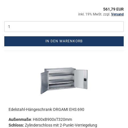
561,79 EUR
inkl. 19% MwSt. zzgl.
Versand
IN DEN WARENKORB
Edelstahl-​​Hän­ge­schrank OR­GA­MI EHS 690
Au­ßen­ma­ße
: H600xB900xT320mm
Schloss:
Zy­lin­der­schloss mit 2-​Punkt-Verriegelung