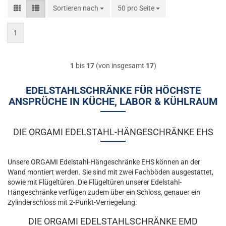
Sortieren nach
Sortieren nach
50 pro Seite
pro Seite
1
1
bis
17
(von insgesamt
17
)
EDELSTAHLSCHRÄNKE FÜR HÖCHSTE
ANSPRÜCHE IN KÜCHE, LABOR & KÜHLRAUM
DIE ORGAMI EDELSTAHL-HÄNGESCHRÄNKE EHS
Unsere ORGAMI Edelstahl-Hängeschränke EHS können an der
Wand montiert werden. Sie sind mit zwei Fachböden ausgestattet,
sowie mit Flügeltüren. Die Flügeltüren unserer Edelstahl-
Hängeschränke verfügen zudem über ein Schloss, genauer ein
Zylinderschloss mit 2-Punkt-Verriegelung.
DIE ORGAMI EDELSTAHLSCHRÄNKE EMD