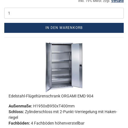
inkl. 19% MwSt. zzgl.
Versand
IN DEN WARENKORB
Edelstahl-​​Flü­gel­tü­ren­schrank OR­GA­MI EMD 904
Au­ßen­ma­ße:
H1950xB950xT400mm
Schloss:
Zy­lin­der­schloss mit 2-​Punkt-Verriegelung mit Ha­ken­
rie­gel
Fach­bö­den:
4 Fach­bö­den hö­hen­ver­stell­bar