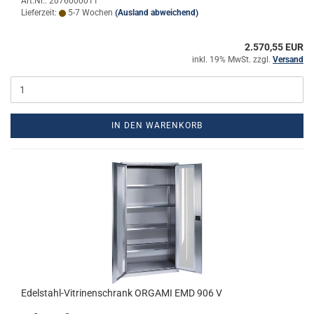
Art.Nr.: 2076000011
Lieferzeit:
5-7 Wochen
(Ausland abweichend)
2.570,55 EUR
inkl. 19% MwSt. zzgl.
Versand
IN DEN WARENKORB
Edelstahl-​​Vi­tri­nen­schrank OR­GA­MI EMD 906 V