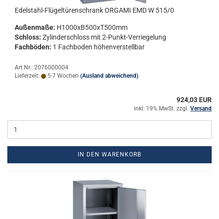
Edelstahl-​​Flü­gel­tü­ren­schrank OR­GA­MI EMD W 515/0
Au­ßen­ma­ße:
H1000xB500xT500mm
Schloss:
Zy­lin­der­schloss mit 2-​Punkt-Verriegelung
Fach­bö­den:
1 Fach­bo­den hö­hen­ver­stell­bar
Art.Nr.: 2076000004
Lieferzeit:
5-7 Wochen
(Ausland abweichend)
924,03 EUR
inkl. 19% MwSt. zzgl.
Versand
IN DEN WARENKORB