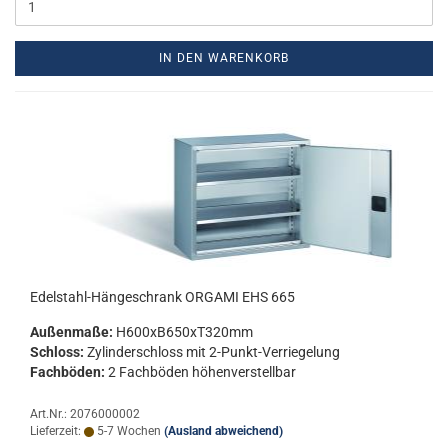
IN DEN WARENKORB
Edelstahl-​​Hän­ge­schrank OR­GA­MI EHS 665
Au­ßen­ma­ße:
H600xB650xT320mm
Schloss:
Zy­lin­der­schloss mit 2-​Punkt-Verriegelung
Fach­bö­den:
2 Fach­bö­den hö­hen­ver­stell­bar
Art.Nr.: 2076000002
Lieferzeit:
5-7 Wochen
(Ausland abweichend)