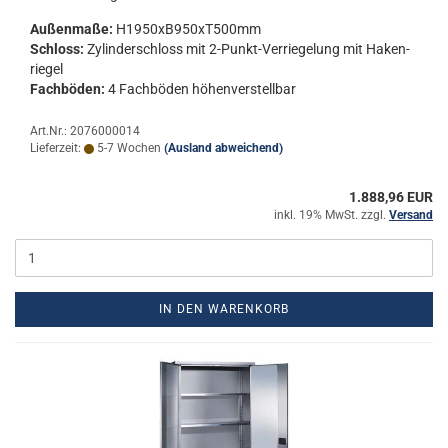
Au­ßen­ma­ße:
H1950xB950xT500mm
Schloss:
Zy­lin­der­schloss mit 2-​Punkt-Verriegelung mit Ha­ken­
rie­gel
Fach­bö­den:
4 Fach­bö­den hö­hen­ver­stell­bar
Art.Nr.: 2076000014
Lieferzeit:
5-7 Wochen
(Ausland abweichend)
1.888,96 EUR
inkl. 19% MwSt. zzgl.
Versand
IN DEN WARENKORB