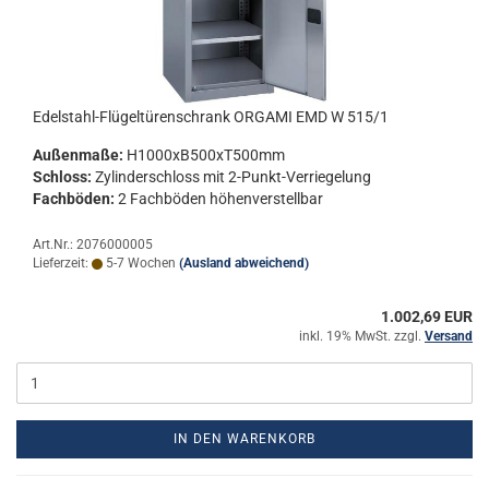
Edelstahl-​​Flü­gel­tü­ren­schrank OR­GA­MI EMD W 515/1
Au­ßen­ma­ße:
H1000xB500xT500mm
Schloss:
Zy­lin­der­schloss mit 2-​Punkt-Verriegelung
Fach­bö­den:
2 Fach­bö­den hö­hen­ver­stell­bar
Art.Nr.: 2076000005
Lieferzeit:
5-7 Wochen
(Ausland abweichend)
1.002,69 EUR
inkl. 19% MwSt. zzgl.
Versand
IN DEN WARENKORB