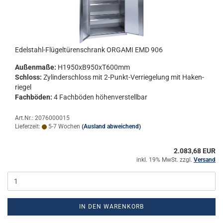
Edelstahl-​​Flü­gel­tü­ren­schrank OR­GA­MI EMD 906
Au­ßen­ma­ße:
H1950xB950xT600mm
Schloss:
Zy­lin­der­schloss mit 2-​Punkt-Verriegelung mit Ha­ken­
rie­gel
Fach­bö­den:
4 Fach­bö­den hö­hen­ver­stell­bar
Art.Nr.: 2076000015
Lieferzeit:
5-7 Wochen
(Ausland abweichend)
2.083,68 EUR
inkl. 19% MwSt. zzgl.
Versand
IN DEN WARENKORB