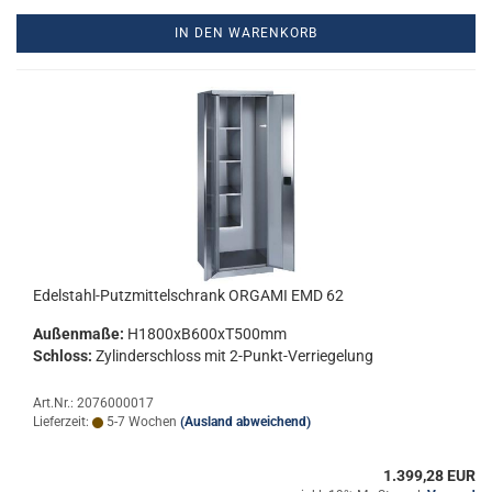
IN DEN WARENKORB
Edelstahl-​​Putz­mit­tel­schrank OR­GA­MI EMD 62
Au­ßen­ma­ße:
H1800xB600xT500mm
Schloss:
Zy­lin­der­schloss mit 2-​Punkt-Verriegelung
Art.Nr.: 2076000017
Lieferzeit:
5-7 Wochen
(Ausland abweichend)
1.399,28 EUR