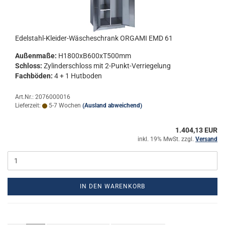
Edelstahl-​​Kleider-​Wäscheschrank OR­GA­MI EMD 61
Au­ßen­ma­ße:
H1800xB600xT500mm
Schloss:
Zy­lin­der­schloss mit 2-​Punkt-Verriegelung
Fach­bö­den:
4 + 1 Hut­bo­den
Art.Nr.: 2076000016
Lieferzeit:
5-7 Wochen
(Ausland abweichend)
1.404,13 EUR
inkl. 19% MwSt. zzgl.
Versand
IN DEN WARENKORB