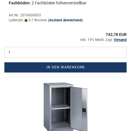
Fach­bö­den:
2 Fach­bö­den hö­hen­ver­stell­bar
Art.Nr.: 2076000003
Lieferzeit:
5-7 Wochen
(Ausland abweichend)
742,78 EUR
inkl. 19% MwSt. zzgl.
Versand
IN DEN WARENKORB