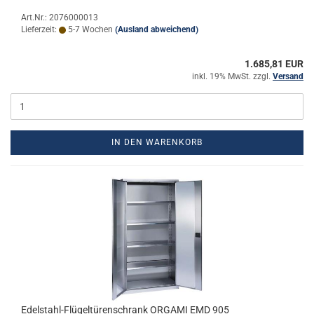
Art.Nr.: 2076000013
Lieferzeit:
5-7 Wochen
(Ausland abweichend)
1.685,81 EUR
inkl. 19% MwSt. zzgl.
Versand
IN DEN WARENKORB
Edelstahl-​​Flü­gel­tü­ren­schrank OR­GA­MI EMD 905