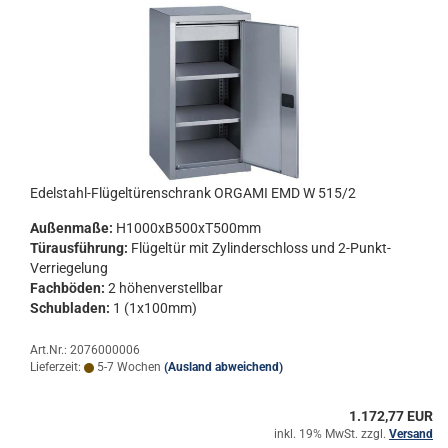
Edelstahl-​​Flü­gel­tü­ren­schrank OR­GA­MI EMD W 515/2
Au­ßen­ma­ße:
H1000xB500xT500mm
Tür­aus­füh­rung:
Flü­gel­tür mit Zy­lin­der­schloss und 2-​Punkt-
Verriegelung
Fach­bö­den:
2 hö­hen­ver­stell­bar
Schub­la­den:
1 (1x100mm)
Art.Nr.: 2076000006
Lieferzeit:
5-7 Wochen
(Ausland abweichend)
1.172,77 EUR
inkl. 19% MwSt. zzgl.
Versand