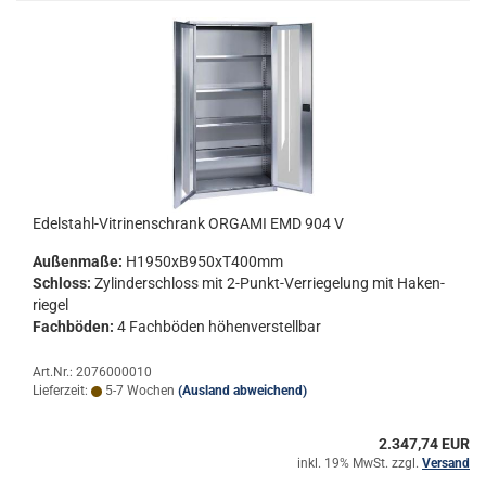
Edelstahl-​​Vi­tri­nen­schrank OR­GA­MI EMD 904 V
Au­ßen­ma­ße:
H1950xB950xT400mm
Schloss:
Zy­lin­der­schloss mit 2-​Punkt-Verriegelung mit Ha­ken­
rie­gel
Fach­bö­den:
4 Fach­bö­den hö­hen­ver­stell­bar
Art.Nr.: 2076000010
Lieferzeit:
5-7 Wochen
(Ausland abweichend)
2.347,74 EUR
inkl. 19% MwSt. zzgl.
Versand