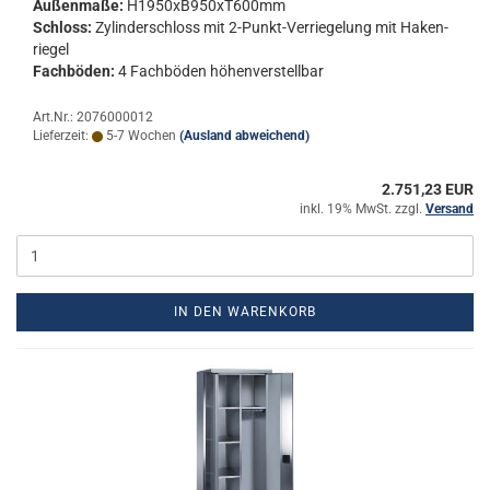
Au­ßen­ma­ße:
H1950xB950xT600mm
Schloss:
Zy­lin­der­schloss mit 2-​Punkt-Verriegelung mit Ha­ken­
rie­gel
Fach­bö­den:
4 Fach­bö­den hö­hen­ver­stell­bar
Art.Nr.: 2076000012
Lieferzeit:
5-7 Wochen
(Ausland abweichend)
2.751,23 EUR
inkl. 19% MwSt. zzgl.
Versand
IN DEN WARENKORB