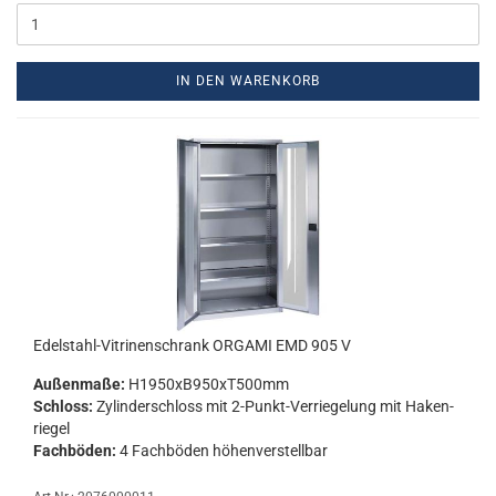
IN DEN WARENKORB
Edelstahl-​​Vi­tri­nen­schrank OR­GA­MI EMD 905 V
Au­ßen­ma­ße:
H1950xB950xT500mm
Schloss:
Zy­lin­der­schloss mit 2-​Punkt-Verriegelung mit Ha­ken­
rie­gel
Fach­bö­den:
4 Fach­bö­den hö­hen­ver­stell­bar