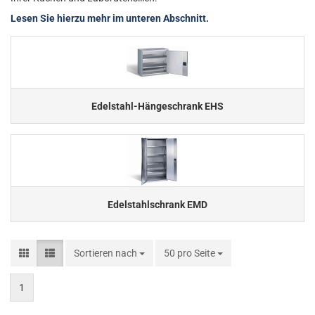
Lesen Sie hierzu mehr im unteren Abschnitt.
Edelstahl-Hängeschrank EHS
Edelstahlschrank EMD
Sortieren nach
Sortieren nach
50 pro Seite
pro Seite
1