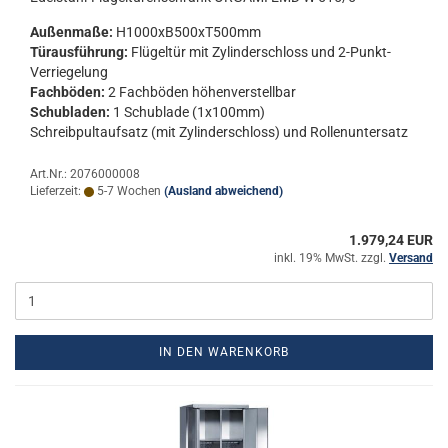
Au­ßen­ma­ße:
H1000xB500xT500mm
Tür­aus­füh­rung:
Flü­gel­tür mit Zy­lin­der­schloss und 2-​Punkt-
Verriegelung
Fach­bö­den:
2 Fach­bö­den hö­hen­ver­stell­bar
Schub­la­den:
1 Schub­la­de (1x100mm)
Schreib­pult­auf­satz (mit Zy­lin­der­schloss) und Rol­len­un­ter­satz
Art.Nr.: 2076000008
Lieferzeit:
5-7 Wochen
(Ausland abweichend)
1.979,24 EUR
inkl. 19% MwSt. zzgl.
Versand
IN DEN WARENKORB