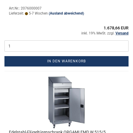
Art.Nr.: 2076000007
Lieferzeit:
5-7 Wochen
(Ausland abweichend)
1.678,66 EUR
inkl. 19% MwSt. zzgl.
Versand
IN DEN WARENKORB
Edelstahl-​​Flü­gel­tü­ren­schrank OR­GA­MI EMD W 515/5