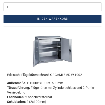
IN DEN WARENKORB
Edelstahl-​​Flü­gel­tü­ren­schrank OR­GA­MI EMD W 1002
Au­ßen­ma­ße:
H1000xB1000xT500mm
Tür­aus­füh­rung:
Flü­gel­tü­ren mit Zy­lin­der­schloss und 2-​Punkt-
Verriegelung
Fach­bö­den:
2 hö­hen­ver­stell­bar
Schub­la­den:
2 (2x100mm)