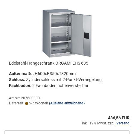
Edelstahl-​​Hän­ge­schrank OR­GA­MI EHS 635
Au­ßen­ma­ße:
H600xB350xT320mm
Schloss:
Zy­lin­der­schloss mit 2-​Punkt-Verriegelung
Fach­bö­den:
2 Fach­bö­den hö­hen­ver­stell­bar
Art.Nr.: 2076000001
Lieferzeit:
5-7 Wochen
(Ausland abweichend)
486,56 EUR
inkl. 19% MwSt. zzgl.
Versand