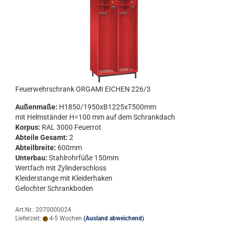
Feu­er­wehr­schrank OR­GA­MI EI­CHEN 226/3
Au­ßen­ma­ße:
H1850/1950xB1225xT500mm
mit Helm­stän­der H=100 mm auf dem Schrank­dach
Kor­pus:
RAL 3000 Feu­er­rot
Ab­tei­le Ge­samt:
2
Ab­teil­brei­te:
600mm
Un­ter­bau:
Stahl­rohr­fü­ße 150mm
Wert­fach mit Zy­lin­der­schloss
Klei­der­stan­ge mit Klei­der­ha­ken
Ge­loch­ter Schrank­bo­den
Art.Nr.: 2070000024
Lieferzeit:
4-5 Wochen
(Ausland abweichend)