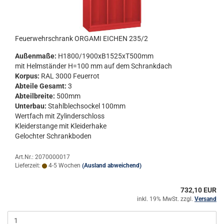
Feu­er­wehr­schrank OR­GA­MI EI­CHEN 235/2
Au­ßen­ma­ße:
H1800/1900xB1525xT500mm
mit Helm­stän­der H=100 mm auf dem Schrank­dach
Kor­pus:
RAL 3000 Feu­er­rot
Ab­tei­le Ge­samt:
3
Ab­teil­brei­te:
500mm
Un­ter­bau:
Stahl­blech­so­ckel 100mm
Wert­fach mit Zy­lin­der­schloss
Klei­der­stan­ge mit Klei­der­ha­ke
Ge­loch­ter Schrank­bo­den
Art.Nr.: 2070000017
Lieferzeit:
4-5 Wochen
(Ausland abweichend)
732,10 EUR
inkl. 19% MwSt. zzgl.
Versand