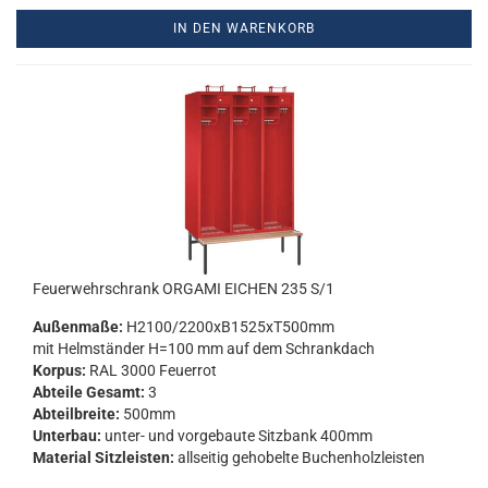
IN DEN WARENKORB
Feu­er­wehr­schrank OR­GA­MI EI­CHEN 235 S/1
Au­ßen­ma­ße:
H2100/2200xB1525xT500mm
mit Helm­stän­der H=100 mm auf dem Schrank­dach
Kor­pus:
RAL 3000 Feu­er­rot
Ab­tei­le Ge­samt:
3
Ab­teil­brei­te:
500mm
Un­ter­bau:
unter-​ und vor­ge­bau­te Sitz­bank 400mm
Ma­te­ri­al Sitz­leis­ten:
all­sei­tig ge­ho­bel­te Bu­chen­holz­leis­ten