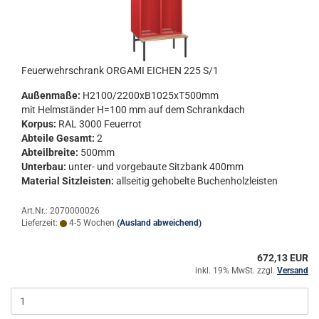
Feu­er­wehr­schrank OR­GA­MI EI­CHEN 225 S/1
Au­ßen­ma­ße:
H2100/2200xB1025xT500mm
mit Helm­stän­der H=100 mm auf dem Schrank­dach
Kor­pus:
RAL 3000 Feu­er­rot
Ab­tei­le Ge­samt:
2
Ab­teil­brei­te:
500mm
Un­ter­bau:
unter-​ und vor­ge­bau­te Sitz­bank 400mm
Ma­te­ri­al Sitz­leis­ten:
all­sei­tig ge­ho­bel­te Bu­chen­holz­leis­ten
Art.Nr.: 2070000026
Lieferzeit:
4-5 Wochen
(Ausland abweichend)
672,13 EUR
inkl. 19% MwSt. zzgl.
Versand