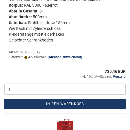
Kor­pus:
RAL 3000 Feu­er­rot
Ab­tei­le Ge­samt:
3
Ab­teil­brei­te:
500mm
Un­ter­bau:
Stahl­blech­fü­ße 150mm
Wert­fach mit Zy­lin­der­schloss
Klei­der­stan­ge mit Klei­der­ha­ken
Ge­loch­ter Schrank­bo­den
Art.Nr.: 2070000012
Lieferzeit:
4-5 Wochen
(Ausland abweichend)
735,46 EUR
inkl. 19% MwSt. zzgl.
Versand
IN DEN WARENKORB