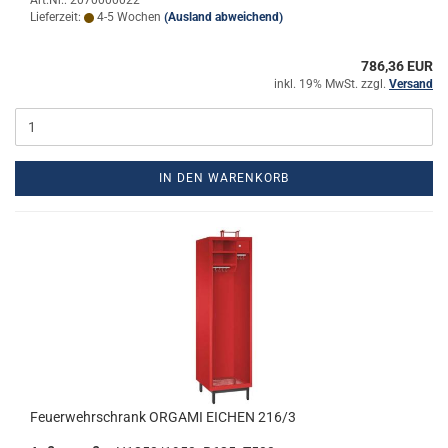
Art.Nr.: 2070000022
Lieferzeit:
4-5 Wochen
(Ausland abweichend)
786,36 EUR
inkl. 19% MwSt. zzgl.
Versand
IN DEN WARENKORB
Feu­er­wehr­schrank OR­GA­MI EI­CHEN 216/3