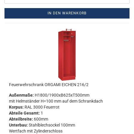
IN DEN WARENKORB
Feu­er­wehr­schrank OR­GA­MI EI­CHEN 216/2
Au­ßen­ma­ße:
H1800/1900xB625xT500mm
mit Helm­stän­der H=100 mm auf dem Schrank­dach
Kor­pus:
RAL 3000 Feu­er­rot
Ab­tei­le Ge­samt:
1
Ab­teil­brei­te:
600mm
Un­ter­bau:
Stahl­blech­so­ckel 100mm
Wert­fach mit Zy­lin­der­schloss