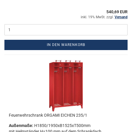
540,69 EUR
inkl. 19% MwSt. zzgl.
Versand
IN DEN WARENKORB
Feu­er­wehr­schrank OR­GA­MI EI­CHEN 235/1
Au­ßen­ma­ße:
H1850/1950xB1525xT500mm
mit Helm­stän­der H=100 mm auf dem Schrank­dach