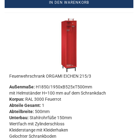
IN DEN WARENKORB
Feu­er­wehr­schrank OR­GA­MI EI­CHEN 215/3
Au­ßen­ma­ße:
H1850/1950xB525xT500mm
mit Helm­stän­der H=100 mm auf dem Schrank­dach
Kor­pus:
RAL 3000 Feu­er­rot
Ab­tei­le Ge­samt:
1
Ab­teil­brei­te:
500mm
Un­ter­bau:
Stahl­rohr­fü­ße 150mm
Wert­fach mit Zy­lin­der­schloss
Klei­der­stan­ge mit Klei­der­ha­ken
Ge­loch­ter Schrank­bo­den