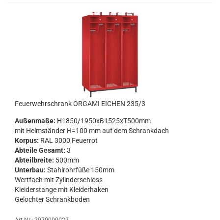
Feu­er­wehr­schrank OR­GA­MI EI­CHEN 235/3
Au­ßen­ma­ße:
H1850/1950xB1525xT500mm
mit Helm­stän­der H=100 mm auf dem Schrank­dach
Kor­pus:
RAL 3000 Feu­er­rot
Ab­tei­le Ge­samt:
3
Ab­teil­brei­te:
500mm
Un­ter­bau:
Stahl­rohr­fü­ße 150mm
Wert­fach mit Zy­lin­der­schloss
Klei­der­stan­ge mit Klei­der­ha­ken
Ge­loch­ter Schrank­bo­den