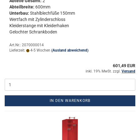
Ab­tei­le Ge­samt:
2
Ab­teil­brei­te:
600mm
Un­ter­bau:
Stahl­blech­fü­ße 150mm
Wert­fach mit Zy­lin­der­schloss
Klei­der­stan­ge mit Klei­der­ha­ken
Ge­loch­ter Schrank­bo­den
Art.Nr.: 2070000014
Lieferzeit:
4-5 Wochen
(Ausland abweichend)
601,49 EUR
inkl. 19% MwSt. zzgl.
Versand
IN DEN WARENKORB