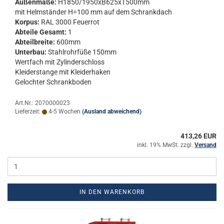
Au­ßen­ma­ße:
H1850/1950xB625xT500mm
mit Helm­stän­der H=100 mm auf dem Schrank­dach
Kor­pus:
RAL 3000 Feu­er­rot
Ab­tei­le Ge­samt:
1
Ab­teil­brei­te:
600mm
Un­ter­bau:
Stahl­rohr­fü­ße 150mm
Wert­fach mit Zy­lin­der­schloss
Klei­der­stan­ge mit Klei­der­ha­ken
Ge­loch­ter Schrank­bo­den
Art.Nr.: 2070000023
Lieferzeit:
4-5 Wochen
(Ausland abweichend)
413,26 EUR
inkl. 19% MwSt. zzgl.
Versand
IN DEN WARENKORB