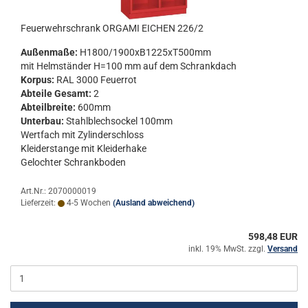
Feu­er­wehr­schrank OR­GA­MI EI­CHEN 226/2
Au­ßen­ma­ße:
H1800/1900xB1225xT500mm
mit Helm­stän­der H=100 mm auf dem Schrank­dach
Kor­pus:
RAL 3000 Feu­er­rot
Ab­tei­le Ge­samt:
2
Ab­teil­brei­te:
600mm
Un­ter­bau:
Stahl­blech­so­ckel 100mm
Wert­fach mit Zy­lin­der­schloss
Klei­der­stan­ge mit Klei­der­ha­ke
Ge­loch­ter Schrank­bo­den
Art.Nr.: 2070000019
Lieferzeit:
4-5 Wochen
(Ausland abweichend)
598,48 EUR
inkl. 19% MwSt. zzgl.
Versand