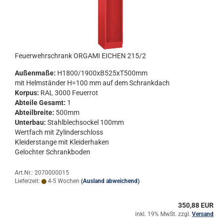
Feu­er­wehr­schrank OR­GA­MI EI­CHEN 215/2
Au­ßen­ma­ße:
H1800/1900xB525xT500mm
mit Helm­stän­der H=100 mm auf dem Schrank­dach
Kor­pus:
RAL 3000 Feu­er­rot
Ab­tei­le Ge­samt:
1
Ab­teil­brei­te:
500mm
Un­ter­bau:
Stahl­blech­so­ckel 100mm
Wert­fach mit Zy­lin­der­schloss
Klei­der­stan­ge mit Klei­der­ha­ken
Ge­loch­ter Schrank­bo­den
Art.Nr.: 2070000015
Lieferzeit:
4-5 Wochen
(Ausland abweichend)
350,88 EUR
inkl. 19% MwSt. zzgl.
Versand