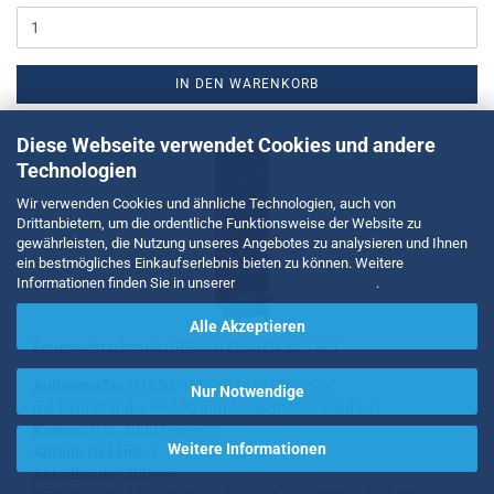
IN DEN WARENKORB
Diese Webseite verwendet Cookies und andere
Technologien
Wir verwenden Cookies und ähnliche Technologien, auch von
Drittanbietern, um die ordentliche Funktionsweise der Website zu
gewährleisten, die Nutzung unseres Angebotes zu analysieren und Ihnen
ein bestmögliches Einkaufserlebnis bieten zu können. Weitere
Informationen finden Sie in unserer
Datenschutzerklärung
.
Alle Akzeptieren
Feu­er­wehr­schrank OR­GA­MI EI­CHEN 215 S/3
Au­ßen­ma­ße:
H1850/1950xB525xT500mm
Nur Notwendige
mit Helm­stän­der H=100 mm auf dem Schrank­dach
Kor­pus:
RAL 3000 Feu­er­rot
Weitere Informationen
Ab­tei­le Ge­samt:
1
Ab­teil­brei­te:
500mm