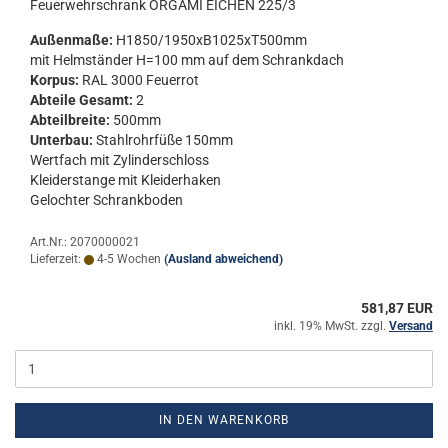
Feu­er­wehr­schrank OR­GA­MI EI­CHEN 225/3
Au­ßen­ma­ße:
H1850/1950xB1025xT500mm
mit Helm­stän­der H=100 mm auf dem Schrank­dach
Kor­pus:
RAL 3000 Feu­er­rot
Ab­tei­le Ge­samt:
2
Ab­teil­brei­te:
500mm
Un­ter­bau:
Stahl­rohr­fü­ße 150mm
Wert­fach mit Zy­lin­der­schloss
Klei­der­stan­ge mit Klei­der­ha­ken
Ge­loch­ter Schrank­bo­den
Art.Nr.: 2070000021
Lieferzeit:
4-5 Wochen
(Ausland abweichend)
581,87 EUR
inkl. 19% MwSt. zzgl.
Versand
IN DEN WARENKORB