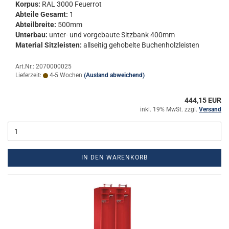
Kor­pus:
RAL 3000 Feu­er­rot
Ab­tei­le Ge­samt:
1
Ab­teil­brei­te:
500mm
Un­ter­bau:
unter-​ und vor­ge­bau­te Sitz­bank 400mm
Ma­te­ri­al Sitz­leis­ten:
all­sei­tig ge­ho­bel­te Bu­chen­holz­leis­ten
Art.Nr.: 2070000025
Lieferzeit:
4-5 Wochen
(Ausland abweichend)
444,15 EUR
inkl. 19% MwSt. zzgl.
Versand
IN DEN WARENKORB