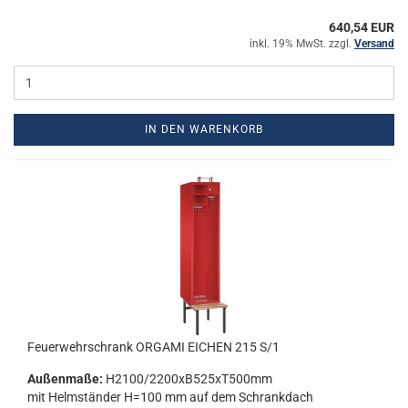
640,54 EUR
inkl. 19% MwSt. zzgl.
Versand
IN DEN WARENKORB
Feu­er­wehr­schrank OR­GA­MI EI­CHEN 215 S/1
Au­ßen­ma­ße:
H2100/2200xB525xT500mm
mit Helm­stän­der H=100 mm auf dem Schrank­dach