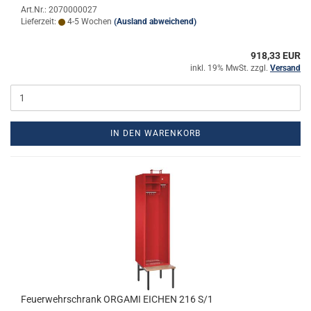
Art.Nr.: 2070000027
Lieferzeit:
4-5 Wochen
(Ausland abweichend)
918,33 EUR
inkl. 19% MwSt. zzgl.
Versand
IN DEN WARENKORB
Feu­er­wehr­schrank OR­GA­MI EI­CHEN 216 S/1