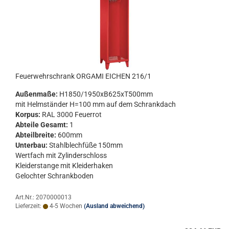
Feu­er­wehr­schrank OR­GA­MI EI­CHEN 216/1
Au­ßen­ma­ße:
H1850/1950xB625xT500mm
mit Helm­stän­der H=100 mm auf dem Schrank­dach
Kor­pus:
RAL 3000 Feu­er­rot
Ab­tei­le Ge­samt:
1
Ab­teil­brei­te:
600mm
Un­ter­bau:
Stahl­blech­fü­ße 150mm
Wert­fach mit Zy­lin­der­schloss
Klei­der­stan­ge mit Klei­der­ha­ken
Ge­loch­ter Schrank­bo­den
Art.Nr.: 2070000013
Lieferzeit:
4-5 Wochen
(Ausland abweichend)