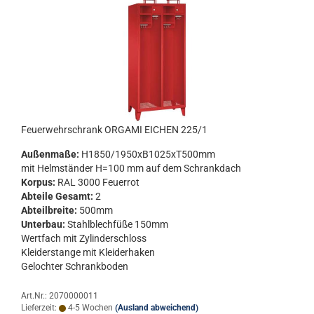
Feu­er­wehr­schrank OR­GA­MI EI­CHEN 225/1
Au­ßen­ma­ße:
H1850/1950xB1025xT500mm
mit Helm­stän­der H=100 mm auf dem Schrank­dach
Kor­pus:
RAL 3000 Feu­er­rot
Ab­tei­le Ge­samt:
2
Ab­teil­brei­te:
500mm
Un­ter­bau:
Stahl­blech­fü­ße 150mm
Wert­fach mit Zy­lin­der­schloss
Klei­der­stan­ge mit Klei­der­ha­ken
Ge­loch­ter Schrank­bo­den
Art.Nr.: 2070000011
Lieferzeit:
4-5 Wochen
(Ausland abweichend)