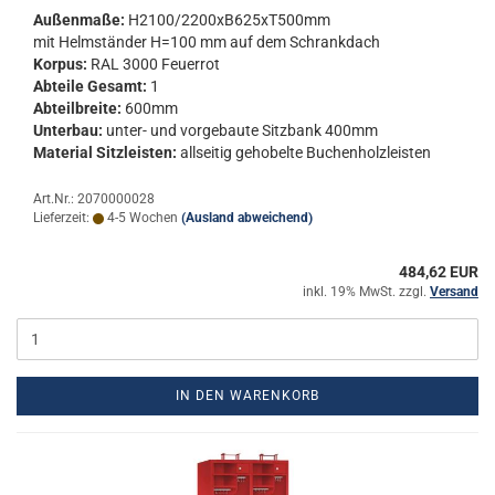
Au­ßen­ma­ße:
H2100/2200xB625xT500mm
mit Helm­stän­der H=100 mm auf dem Schrank­dach
Kor­pus:
RAL 3000 Feu­er­rot
Ab­tei­le Ge­samt:
1
Ab­teil­brei­te:
600mm
Un­ter­bau:
unter-​ und vor­ge­bau­te Sitz­bank 400mm
Ma­te­ri­al Sitz­leis­ten:
all­sei­tig ge­ho­bel­te Bu­chen­holz­leis­ten
Art.Nr.: 2070000028
Lieferzeit:
4-5 Wochen
(Ausland abweichend)
484,62 EUR
inkl. 19% MwSt. zzgl.
Versand
IN DEN WARENKORB