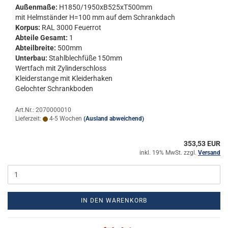
Au­ßen­ma­ße:
H1850/1950xB525xT500mm
mit Helm­stän­der H=100 mm auf dem Schrank­dach
Kor­pus:
RAL 3000 Feu­er­rot
Ab­tei­le Ge­samt:
1
Ab­teil­brei­te:
500mm
Un­ter­bau:
Stahl­blech­fü­ße 150mm
Wert­fach mit Zy­lin­der­schloss
Klei­der­stan­ge mit Klei­der­ha­ken
Ge­loch­ter Schrank­bo­den
Art.Nr.: 2070000010
Lieferzeit:
4-5 Wochen
(Ausland abweichend)
353,53 EUR
inkl. 19% MwSt. zzgl.
Versand
IN DEN WARENKORB