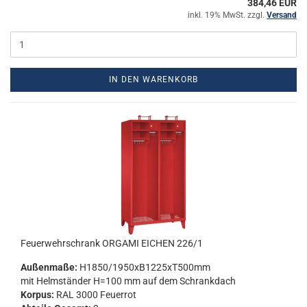
384,46 EUR
inkl. 19% MwSt. zzgl.
Versand
IN DEN WARENKORB
Feu­er­wehr­schrank OR­GA­MI EI­CHEN 226/1
Au­ßen­ma­ße:
H1850/1950xB1225xT500mm
mit Helm­stän­der H=100 mm auf dem Schrank­dach
Kor­pus:
RAL 3000 Feu­er­rot