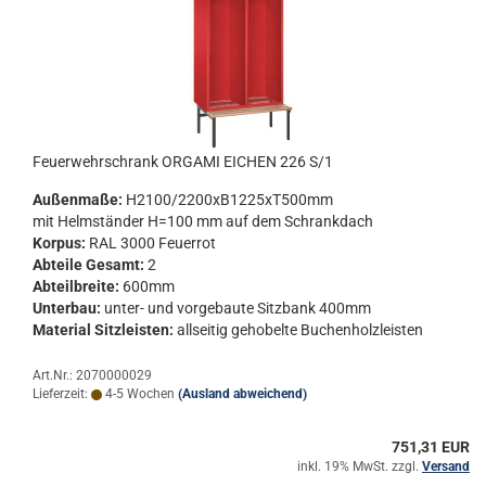
Feu­er­wehr­schrank OR­GA­MI EI­CHEN 226 S/1
Au­ßen­ma­ße:
H2100/2200xB1225xT500mm
mit Helm­stän­der H=100 mm auf dem Schrank­dach
Kor­pus:
RAL 3000 Feu­er­rot
Ab­tei­le Ge­samt:
2
Ab­teil­brei­te:
600mm
Un­ter­bau:
unter-​ und vor­ge­bau­te Sitz­bank 400mm
Ma­te­ri­al Sitz­leis­ten:
all­sei­tig ge­ho­bel­te Bu­chen­holz­leis­ten
Art.Nr.: 2070000029
Lieferzeit:
4-5 Wochen
(Ausland abweichend)
751,31 EUR
inkl. 19% MwSt. zzgl.
Versand