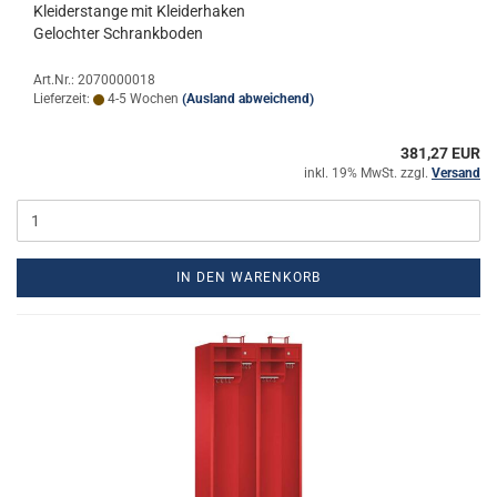
Klei­der­stan­ge mit Klei­der­ha­ken
Ge­loch­ter Schrank­bo­den
Art.Nr.: 2070000018
Lieferzeit:
4-5 Wochen
(Ausland abweichend)
381,27 EUR
inkl. 19% MwSt. zzgl.
Versand
IN DEN WARENKORB