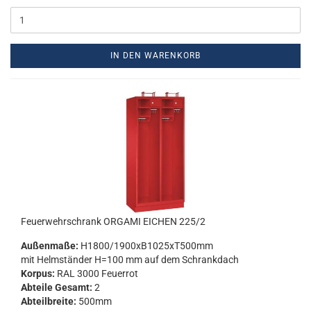
IN DEN WARENKORB
Feu­er­wehr­schrank OR­GA­MI EI­CHEN 225/2
Au­ßen­ma­ße:
H1800/1900xB1025xT500mm
mit Helm­stän­der H=100 mm auf dem Schrank­dach
Kor­pus:
RAL 3000 Feu­er­rot
Ab­tei­le Ge­samt:
2
Ab­teil­brei­te:
500mm