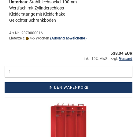
Un­ter­bau:
Stahl­blech­so­ckel 100mm
Wert­fach mit Zy­lin­der­schloss
Klei­der­stan­ge mit Klei­der­ha­ke
Ge­loch­ter Schrank­bo­den
Art.Nr.: 2070000016
Lieferzeit:
4-5 Wochen
(Ausland abweichend)
538,04 EUR
inkl. 19% MwSt. zzgl.
Versand
IN DEN WARENKORB