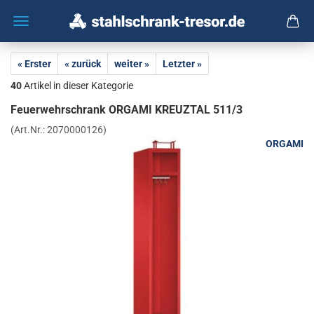
« Erster
« zurück
weiter »
Letzter »
40
Artikel in dieser Kategorie
Feu­er­wehr­schrank OR­GA­MI KREUZ­TAL 511/3
(Art.Nr.:
2070000126
)
ORGAMI