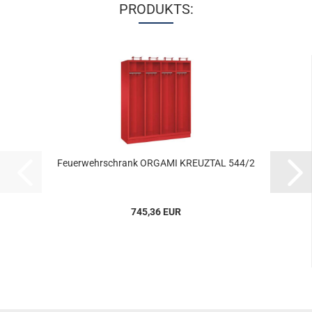
PRODUKTS:
Feu­er­wehr­schrank OR­GA­MI KREUZ­TAL 544/2
745,36 EUR