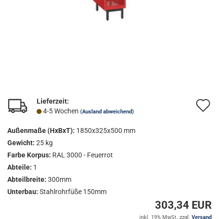
Lieferzeit:
A
4-5 Wochen
(Ausland abweichend)
d
Außenmaße (HxBxT):
1850x325x500 mm
M
Gewicht:
25 kg
Farbe Korpus:
RAL 3000 - Feuerrot
Abteile:
1
Abteilbreite:
300mm
Unterbau:
Stahlrohrfüße 150mm
303,34 EUR
inkl. 19% MwSt. zzgl.
Versand