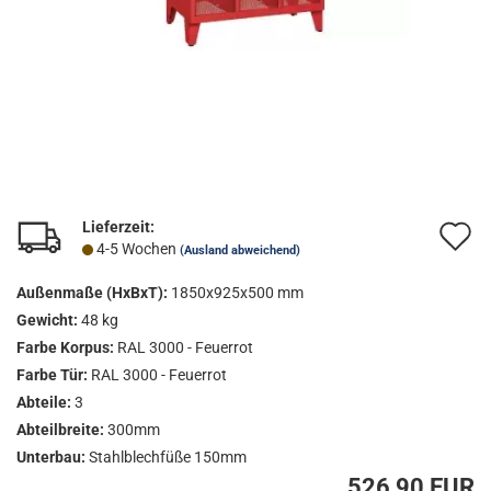
Lieferzeit:
A
4-5 Wochen
(Ausland abweichend)
d
Außenmaße (HxBxT):
1850x925x500 mm
M
Gewicht:
48 kg
Farbe Korpus:
RAL 3000 - Feuerrot
Farbe Tür:
RAL 3000 - Feuerrot
Abteile:
3
Abteilbreite:
300mm
Unterbau:
Stahlblechfüße 150mm
526,90 EUR