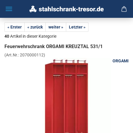
« Erster
« zurück
weiter »
Letzter »
40
Artikel in dieser Kategorie
Feu­er­wehr­schrank OR­GA­MI KREUZ­TAL 531/1
(Art.Nr.:
2070000112
)
ORGAMI