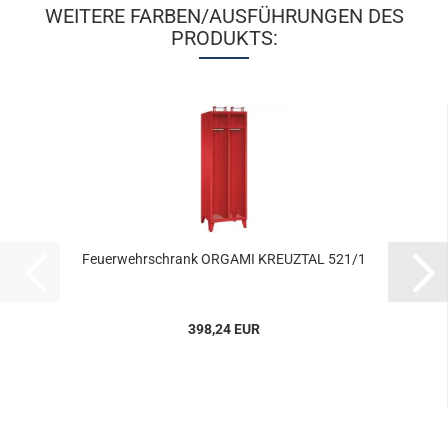
WEITERE FARBEN/AUSFÜHRUNGEN DES
PRODUKTS:
Feu­er­wehr­schrank OR­GA­MI KREUZ­TAL 521/1
398,24 EUR