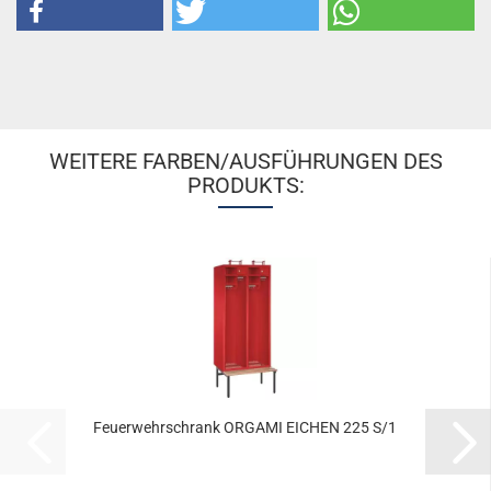
WEITERE FARBEN/AUSFÜHRUNGEN DES
PRODUKTS:
Feu­er­wehr­schrank OR­GA­MI EI­CHEN 225 S/1