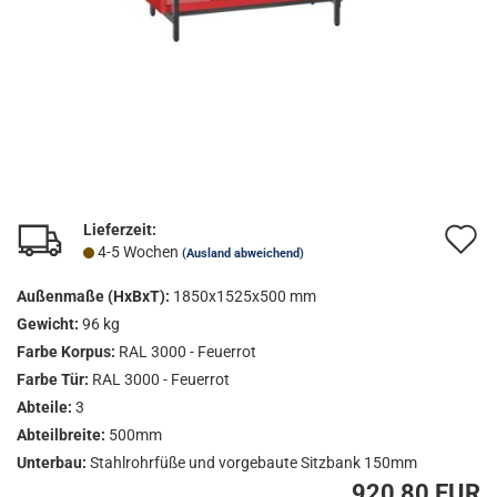
Lieferzeit:
A
4-5 Wochen
(Ausland abweichend)
d
Außenmaße (HxBxT):
1850x1525x500 mm
M
Gewicht:
96 kg
Farbe Korpus:
RAL 3000 - Feuerrot
Farbe Tür:
RAL 3000 - Feuerrot
Abteile:
3
Abteilbreite:
500mm
Unterbau:
Stahlrohrfüße und vorgebaute Sitzbank 150mm
920,80 EUR