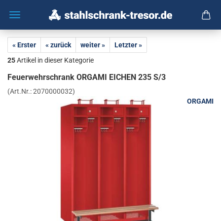
« Erster
« zurück
weiter »
Letzter »
25
Artikel in dieser Kategorie
Feu­er­wehr­schrank OR­GA­MI EI­CHEN 235 S/3
(Art.Nr.:
2070000032
)
ORGAMI