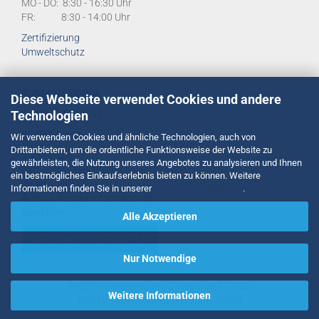
MO - DO: 8:30 - 16:30 Uhr
FR: 8:30 - 14:00 Uhr
Zertifizierung
Umweltschutz
KUNDENSERVICE
Diese Webseite verwendet Cookies und andere
Technologien
Tel:
02734 284950
RECHT & AGB
Wir verwenden Cookies und ähnliche Technologien, auch von
Drittanbietern, um die ordentliche Funktionsweise der Website zu
Impressum
gewährleisten, die Nutzung unseres Angebotes zu analysieren und Ihnen
Datenschutzerklärung
ein bestmögliches Einkaufserlebnis bieten zu können. Weitere
Widerrufsrecht
Informationen finden Sie in unserer
Datenschutzerklärung
.
AGB's & Kundeninformationen
Spedition
Alle Akzeptieren
VERTRAG WIDERRUFEN
Nur Notwendige
Webshop erstellen
mit Gambio.de © 2026
Weitere Informationen
©2025 -
Schlossberg Werbung GmbH