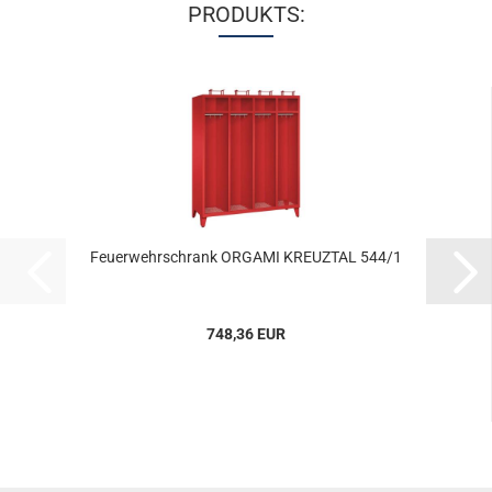
PRODUKTS:
Feu­er­wehr­schrank OR­GA­MI KREUZ­TAL 544/1
748,36 EUR