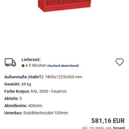
Lieferzeit:
A
4-5 Wochen
(Ausland abweichend)
d
Außenmaße (HxBxT):
1800x1225x500 mm
M
Gewicht:
48 kg
Farbe Korpus:
RAL 3000 - Feuerrot
Abteile:
3
Abteilbreite:
400mm
Unterbau:
Stahlblechsockel 100mm
581,16 EUR
inkl. 19% MwSt. zzgl.
Versand