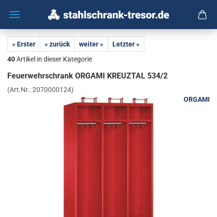
« Erster
« zurück
weiter »
Letzter »
40
Artikel in dieser Kategorie
Feu­er­wehr­schrank OR­GA­MI KREUZ­TAL 534/2
(Art.Nr.:
2070000124
)
ORGAMI