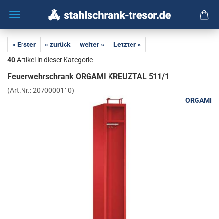
« Erster
« zurück
weiter »
Letzter »
40
Artikel in dieser Kategorie
Feu­er­wehr­schrank OR­GA­MI KREUZ­TAL 511/1
(Art.Nr.:
2070000110
)
ORGAMI