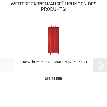
WEITERE FARBEN/AUSFÜHRUNGEN DES
PRODUKTS:
Feu­er­wehr­schrank OR­GA­MI KREUZ­TAL 521/1
398,24 EUR