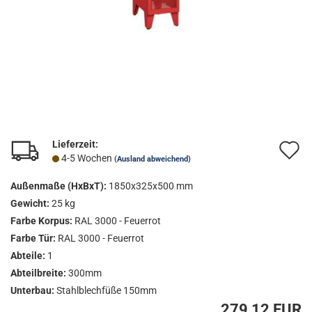
Lieferzeit:
A
4-5 Wochen
(Ausland abweichend)
d
Außenmaße (HxBxT):
1850x325x500 mm
M
Gewicht:
25 kg
Farbe Korpus:
RAL 3000 - Feuerrot
Farbe Tür:
RAL 3000 - Feuerrot
Abteile:
1
Abteilbreite:
300mm
Unterbau:
Stahlblechfüße 150mm
279,12 EUR