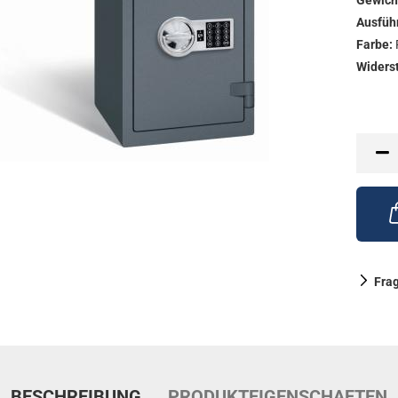
Gewich
Ausfüh
Farbe:
Widers
Fra
BESCHREIBUNG
PRODUKTEIGENSCHAFTEN