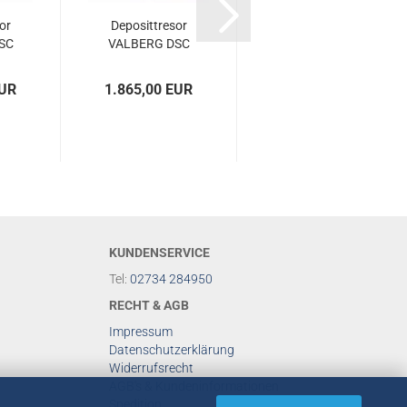
sor
De­po­sit­tre­sor
De­po­sit­tre­sor
SC
VAL­BERG DSC
VAL­BERG ASD
L
67 DSS RAL
32 DSS RAL
7024
7035
EUR
1.865,00 EUR
895,00 EUR
KUNDENSERVICE
Tel:
02734 284950
RECHT & AGB
Impressum
Datenschutzerklärung
Widerrufsrecht
AGB's & Kundeninformationen
Spedition