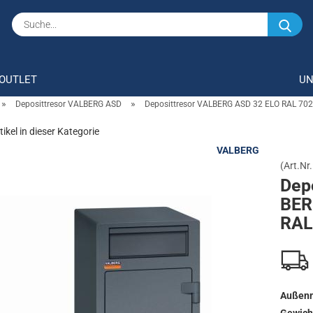
Su
OUTLET
U
»
»
Deposittresor VALBERG ASD
Deposittresor VALBERG ASD 32 ELO RAL 70
tikel in dieser Kategorie
VALBERG
(Art.Nr.
De­p
BER
RAL
Außenm