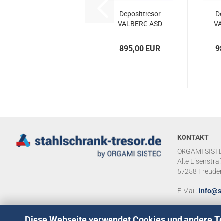
De­po­sit­tre­sor
De
VAL­BERG ASD
VA
32 DSS RAL
3
7024
895,00 EUR
9
KONTAKT
ORGAMI SISTE
Alte Eisenstra
57258 Freude
E-Mail:
info@s
Diese Webseite verwendet Cookies und andere T