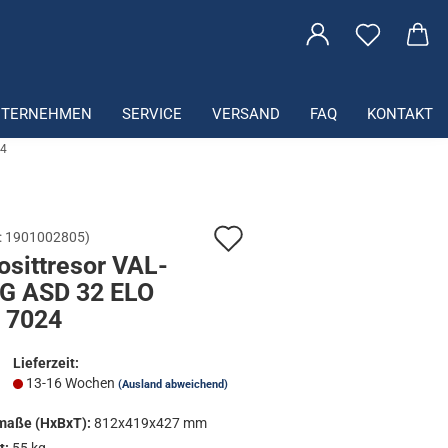
che...
NTERNEHMEN
SERVICE
VERSAND
FAQ
KONTAKT
24
Auf
:
1901002805
)
o­sit­tre­sor VAL­
den
G ASD 32 ELO
Merkzettel
 7024
Lieferzeit:
13-16 Wochen
(Ausland abweichend)
aße (HxBxT):
812x419x427 mm