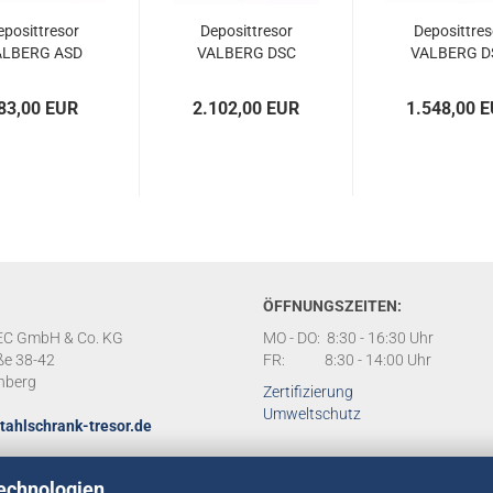
­po­sit­tre­sor
De­po­sit­tre­sor
De­po­sit­tre­
L­BERG ASD
VAL­BERG DSC
VAL­BERG D
2 ELO RAL
80 DSS RAL
65 ELO RA
7035
7035
7024
83,00 EUR
2.102,00 EUR
1.548,00 
ÖFFNUNGSZEITEN:
C GmbH & Co. KG
MO - DO: 8:30 - 16:30 Uhr
ße 38-42
FR: 8:30 - 14:00 Uhr
nberg
Zertifizierung
Umweltschutz
tahlschrank-tresor.de
echnologien