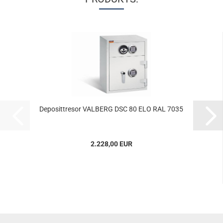
De­po­sit­tre­sor VAL­BERG DSC 80 ELO RAL 7035
2.228,00 EUR