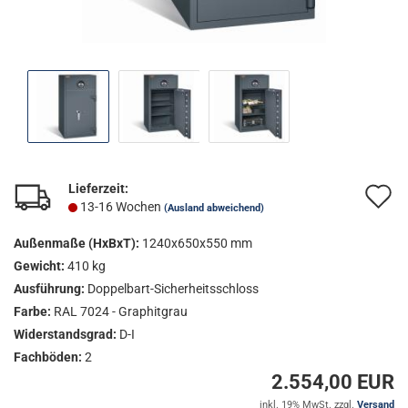
Lieferzeit:
A
13-16 Wochen
(Ausland abweichend)
d
Außenmaße (HxBxT):
1240x650x550 mm
M
Gewicht:
410 kg
Ausführung:
Doppelbart-Sicherheitsschloss
Farbe:
RAL 7024 - Graphitgrau
Widerstandsgrad:
D-I
Fachböden:
2
2.554,00 EUR
inkl. 19% MwSt. zzgl.
Versand