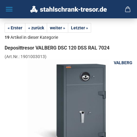
« Erster
« zurück
weiter »
Letzter »
19
Artikel in dieser Kategorie
De­po­sit­tre­sor VAL­BERG DSC 120 DSS RAL 7024
(Art.Nr.:
1901003013
)
VALBERG