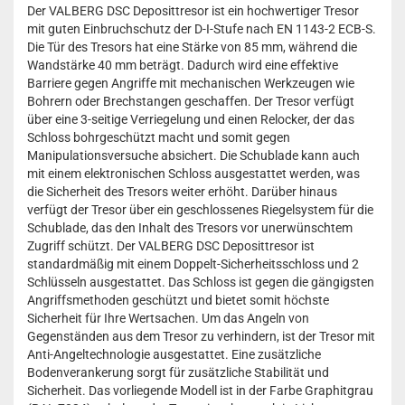
Der VALBERG DSC Deposittresor ist ein hochwertiger Tresor
mit guten Einbruchschutz der D-I-Stufe nach EN 1143-2 ECB-S.
Die Tür des Tresors hat eine Stärke von 85 mm, während die
Wandstärke 40 mm beträgt. Dadurch wird eine effektive
Barriere gegen Angriffe mit mechanischen Werkzeugen wie
Bohrern oder Brechstangen geschaffen. Der Tresor verfügt
über eine 3-seitige Verriegelung und einen Relocker, der das
Schloss bohrgeschützt macht und somit gegen
Manipulationsversuche absichert. Die Schublade kann auch
mit einem elektronischen Schloss ausgestattet werden, was
die Sicherheit des Tresors weiter erhöht. Darüber hinaus
verfügt der Tresor über ein geschlossenes Riegelsystem für die
Schublade, das den Inhalt des Tresors vor unerwünschtem
Zugriff schützt. Der VALBERG DSC Deposittresor ist
standardmäßig mit einem Doppelt-Sicherheitsschloss und 2
Schlüsseln ausgestattet. Das Schloss ist gegen die gängigsten
Angriffsmethoden geschützt und bietet somit höchste
Sicherheit für Ihre Wertsachen. Um das Angeln von
Gegenständen aus dem Tresor zu verhindern, ist der Tresor mit
Anti-Angeltechnologie ausgestattet. Eine zusätzliche
Bodenverankerung sorgt für zusätzliche Stabilität und
Sicherheit. Das vorliegende Modell ist in der Farbe Graphitgrau