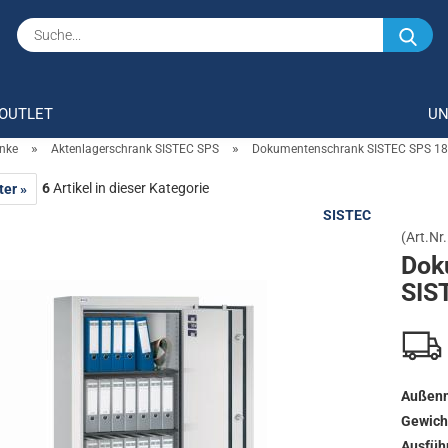
Su
OUTLET
U
»
»
änke
Aktenlagerschrank SISTEC SPS
Dokumentenschrank SISTEC SPS 1
6
Artikel in dieser Kategorie
ter »
SISTEC
(Art.Nr.
Do­k
SIS
Außenm
Gewich
Ausfüh