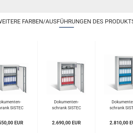
EITERE FARBEN/AUSFÜHRUNGEN DES PRODUKT
­ku­men­ten­
Do­ku­men­ten­
Do­ku­men­te
hrank SIS­TEC
schrank SIS­TEC
schrank SIS­
SPS 117
SPS 133
SPS 157
550,00 EUR
2.690,00 EUR
2.810,00 