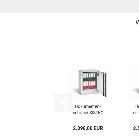
W
Do­ku­men­ten­
Do
schrank SIS­TEC
sc
SPS 107
2.398,00 EUR
2.