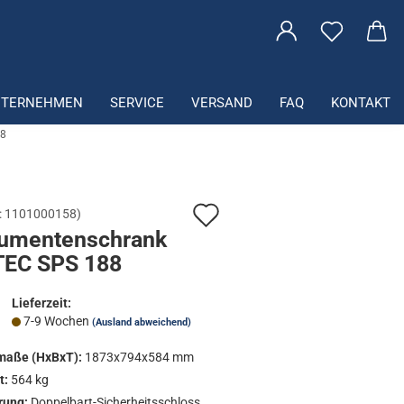
che...
NTERNEHMEN
SERVICE
VERSAND
FAQ
KONTAKT
88
Auf
:
1101000158
)
u­men­ten­schrank
den
­TEC SPS 188
Merkzettel
Lieferzeit:
7-9 Wochen
(Ausland abweichend)
aße (HxBxT):
1873x794x584 mm
t:
564 kg
rung:
Doppelbart-Sicherheitsschloss