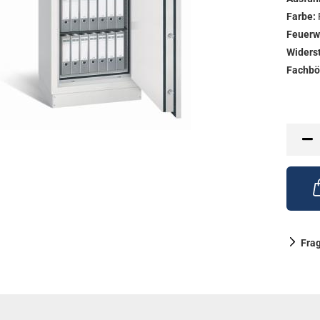
Farbe:
Feuerw
Widers
Fachbö
Fra