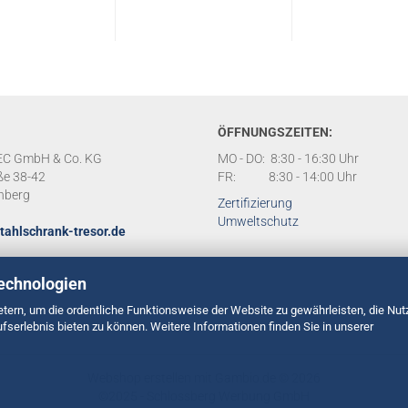
ÖFFNUNGSZEITEN:
C GmbH & Co. KG
MO - DO: 8:30 - 16:30 Uhr
ße 38-42
FR: 8:30 - 14:00 Uhr
nberg
Zertifizierung
Umweltschutz
tahlschrank-tresor.de
echnologien
tern, um die ordentliche Funktionsweise der Website zu gewährleisten, die Nu
serlebnis bieten zu können. Weitere Informationen finden Sie in unserer
Webshop erstellen
mit Gambio.de © 2026
©2025 -
Schlossberg Werbung GmbH