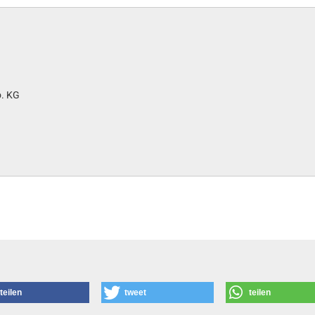
. KG
teilen
tweet
teilen