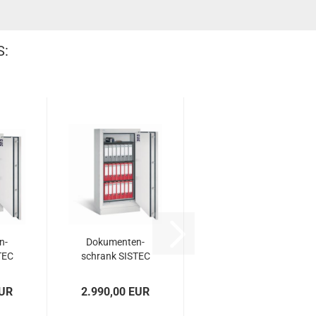
S:
n­
Do­ku­men­ten­
TEC
schrank SIS­TEC
SPS 166
EUR
2.990,00 EUR