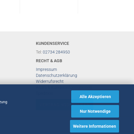
KUNDENSERVICE
Tel:
02734 284950
RECHT & AGB
Impressum
Datenschutzerklärung
Widerrufsrecht
AGB's & Kundeninformationen
Spedition
Alle Akzeptieren
tzung
VERTRAG WIDERRUFEN
Nur Notwendige
Weitere Informationen