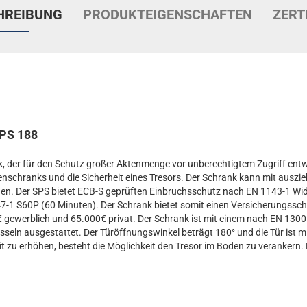
HREIBUNG
PRODUKTEIGENSCHAFTEN
ZERT
PS 188
k, der für den Schutz großer Aktenmenge vor unberechtigtem Zugriff entwi
schranks und die Sicherheit eines Tresors. Der Schrank kann mit aus
n. Der SPS bietet ECB-S geprüften Einbruchsschutz nach EN 1143-1 Wi
-1 S60P (60 Minuten). Der Schrank bietet somit einen Versicherungssch
 gewerblich und 65.000€ privat. Der Schrank ist mit einem nach EN 1300 z
sseln ausgestattet. Der Türöffnungswinkel beträgt 180° und die Tür ist m
t zu erhöhen, besteht die Möglichkeit den Tresor im Boden zu verankern. D