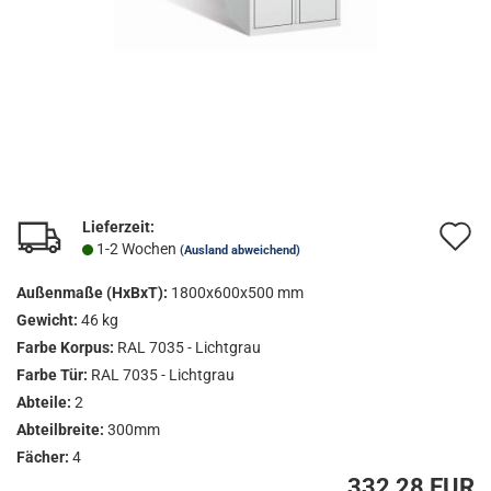
Lieferzeit:
A
1-2 Wochen
(Ausland abweichend)
d
Außenmaße (HxBxT):
1800x600x500 mm
M
Gewicht:
46 kg
Farbe Korpus:
RAL 7035 - Lichtgrau
Farbe Tür:
RAL 7035 - Lichtgrau
Abteile:
2
Abteilbreite:
300mm
Fächer:
4
332,28 EUR