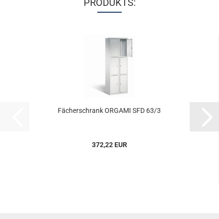
PRODUKTS:
Fä­cher­schrank OR­GA­MI SFD 63/3
372,22 EUR