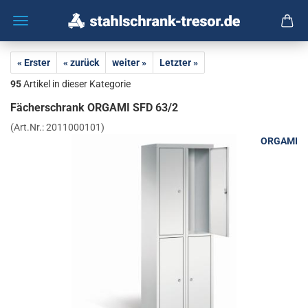
« Erster
« zurück
weiter »
Letzter »
95
Artikel in dieser Kategorie
Fä­cher­schrank OR­GA­MI SFD 63/2
(Art.Nr.:
2011000101
)
ORGAMI