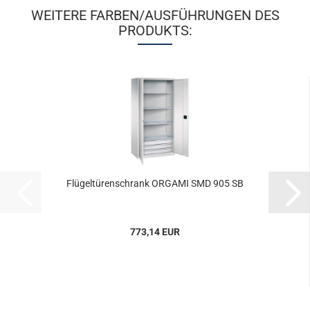
WEITERE FARBEN/AUSFÜHRUNGEN DES
PRODUKTS:
Flü­gel­tü­ren­schrank OR­GA­MI SMD 905 SB
773,14 EUR