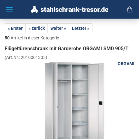
« Erster
« zurück
weiter »
Letzter »
50
Artikel in dieser Kategorie
Flü­gel­tü­ren­schrank mit Gar­de­ro­be OR­GA­MI SMD 905/T
(Art.Nr.:
2010001305
)
ORGAMI