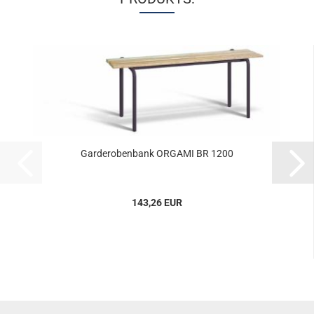
Gar­de­ro­ben­bank OR­GA­MI BR 1200
143,26 EUR