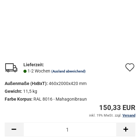
Lieferzeit:
A
1-2 Wochen
(Ausland abweichend)
d
Außenmaße (HxBxT):
460x2000x420 mm
M
Gewicht:
11,5 kg
Farbe Korpus:
RAL 8016 - Mahagonibraun
150,33 EUR
inkl. 19% MwSt. zzgl.
Versand