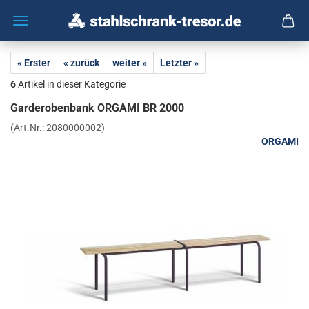
« Erster
« zurück
weiter »
Letzter »
6
Artikel in dieser Kategorie
Gar­de­ro­ben­bank OR­GA­MI BR 2000
(Art.Nr.:
2080000002
)
ORGAMI