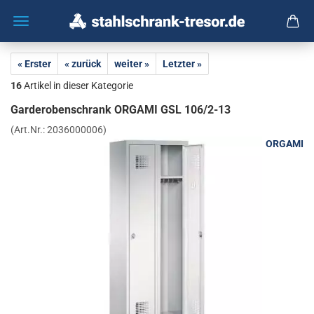
« Erster
« zurück
weiter »
Letzter »
16
Artikel in dieser Kategorie
Gar­de­ro­ben­schrank OR­GA­MI GSL 106/2-13
(Art.Nr.:
2036000006
)
ORGAMI