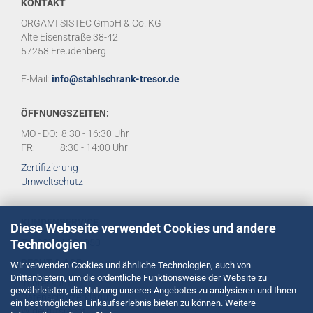
KONTAKT
ORGAMI SISTEC GmbH & Co. KG
Alte Eisenstraße 38-42
57258 Freudenberg
E-Mail:
info@stahlschrank-tresor.de
ÖFFNUNGSZEITEN:
MO - DO: 8:30 - 16:30 Uhr
FR: 8:30 - 14:00 Uhr
Zertifizierung
Umweltschutz
KUNDENSERVICE
Diese Webseite verwendet Cookies und andere
Technologien
Tel:
02734 284950
RECHT & AGB
Wir verwenden Cookies und ähnliche Technologien, auch von
Drittanbietern, um die ordentliche Funktionsweise der Website zu
Impressum
gewährleisten, die Nutzung unseres Angebotes zu analysieren und Ihnen
Datenschutzerklärung
ein bestmögliches Einkaufserlebnis bieten zu können. Weitere
Widerrufsrecht