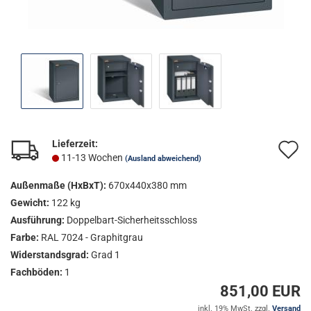
Lieferzeit:
A
11-13 Wochen
(Ausland abweichend)
d
Außenmaße (HxBxT):
670x440x380 mm
M
Gewicht:
122 kg
Ausführung:
Doppelbart-Sicherheitsschloss
Farbe:
RAL 7024 - Graphitgrau
Widerstandsgrad:
Grad 1
Fachböden:
1
851,00 EUR
inkl. 19% MwSt. zzgl.
Versand