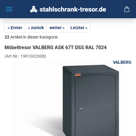
« Erster
« zurück
weiter »
Letzter »
22
Artikel in dieser Kategorie
Mö­bel­tre­sor VAL­BERG ASK 67T DSS RAL 7024
(Art.Nr.:
1901002008
)
VALBERG