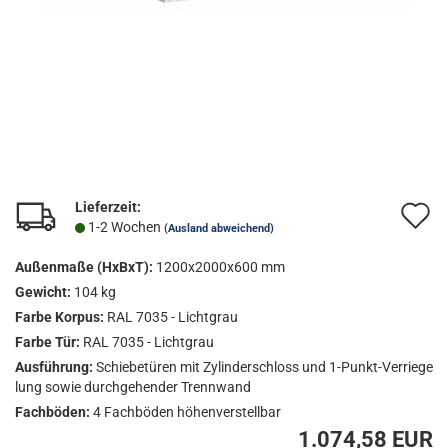
Lieferzeit:
A
1-2 Wochen
(Ausland abweichend)
d
Außenmaße (HxBxT):
1200x2000x600 mm
M
Gewicht:
104 kg
Farbe Korpus:
RAL 7035 - Lichtgrau
Farbe Tür:
RAL 7035 - Lichtgrau
Ausführung:
Schiebetüren mit Zylinderschloss und 1-Punkt-Verriege
lung sowie durchgehender Trennwand
Fachböden:
4 Fachböden höhenverstellbar
1.074,58 EUR