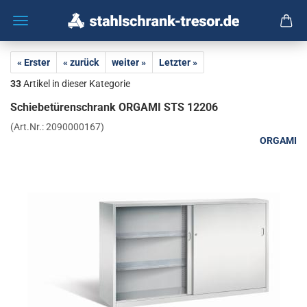
« Erster
« zurück
weiter »
Letzter »
33
Artikel in dieser Kategorie
Schie­be­tü­ren­schrank OR­GA­MI STS 12206
(Art.Nr.:
2090000167
)
ORGAMI