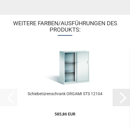
WEITERE FARBEN/AUSFÜHRUNGEN DES
PRODUKTS:
Schie­be­tü­ren­schrank OR­GA­MI STS 12104
585,86 EUR