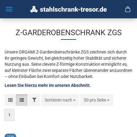
Z-GARDEROBENSCHRANK ZGS
Unsere ORGAMI Z-Garderobenschränke ZGS zeichnen sich durch
ihr geringes Gewicht, bei gleichzeitig hoher Stabilität und sicherer
Nutzung aus. Seine clevere Z-förmige Konstruktion ermöglicht es,
auf kleinster Fläche zwei separate Fächer übereinander anzuordnen
– ohne Einbußen bei Komfort oder Nutzbarkeit.
Lesen Sie hierzu mehr im unteren Abschnitt.
FILTER
Sortieren nach
Sortieren nach
50 pro Seite
pro Seite
1
TOP