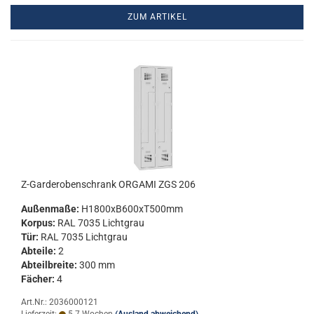
ZUM ARTIKEL
Z-​Gar­de­ro­ben­schrank OR­GA­MI ZGS 206
Au­ßen­ma­ße:
H1800xB600xT500mm
Kor­pus:
RAL 7035 Licht­grau
Tür:
RAL 7035 Licht­grau
Ab­tei­le:
2
Ab­teil­brei­te:
300 mm
Fä­cher:
4
Art.Nr.: 2036000121