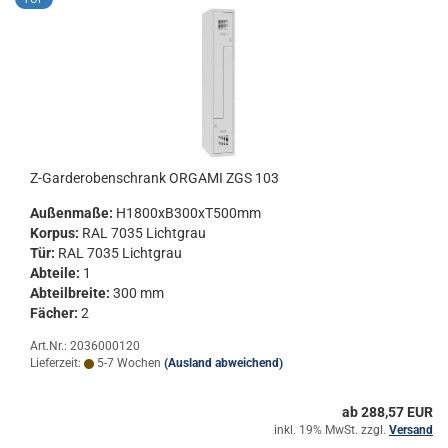
Z-​Gar­de­ro­ben­schrank OR­GA­MI ZGS 103
Au­ßen­ma­ße:
H1800xB300xT500mm
Kor­pus:
RAL 7035 Licht­grau
Tür:
RAL 7035 Licht­grau
Ab­tei­le:
1
Ab­teil­brei­te:
300 mm
Fä­cher:
2
Art.Nr.: 2036000120
Lieferzeit:
5-7 Wochen
(Ausland abweichend)
ab 288,57 EUR
inkl. 19% MwSt. zzgl.
Versand