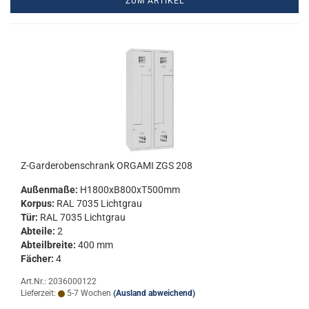
ZUM ARTIKEL
Z-​Gar­de­ro­ben­schrank OR­GA­MI ZGS 208
Au­ßen­ma­ße:
H1800xB800xT500mm
Kor­pus:
RAL 7035 Licht­grau
Tür:
RAL 7035 Licht­grau
Ab­tei­le:
2
Ab­teil­brei­te:
400 mm
Fä­cher:
4
Art.Nr.: 2036000122
Lieferzeit:
5-7 Wochen
(Ausland abweichend)