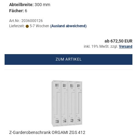
Ab­teil­brei­te:
300 mm
Fä­cher:
6
Art.Nr.: 2036000126
Lieferzeit:
5-7 Wochen
(Ausland abweichend)
ab 672,50 EUR
inkl. 19% MwSt. zzgl.
Versand
ZUM ARTIKEL
Z-​Gar­de­ro­ben­schrank OR­GA­MI ZGS 412