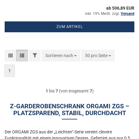
ab 506,89 EUR
inkl. 19% MwSt. zzgl.
Versand
ZUM ARTIKEL
FILTER
Sortieren nach
Sortieren nach
50 pro Seite
pro Seite
1
1
bis
7
(von insgesamt
7
)
Z-GARDEROBENSCHRANK ORGAMI ZGS –
PLATZSPAREND, STABIL, DURCHDACHT
Der ORGAMI ZGS aus der „Leichten“-Serie vereint clevere
Funktionalität mit einem innovativen Design. Gefertigt aus nur 0,5