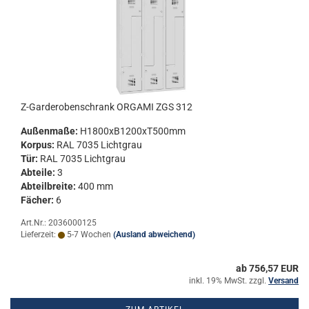
Z-​Gar­de­ro­ben­schrank OR­GA­MI ZGS 312
Au­ßen­ma­ße:
H1800xB1200xT500mm
Kor­pus:
RAL 7035 Licht­grau
Tür:
RAL 7035 Licht­grau
Ab­tei­le:
3
Ab­teil­brei­te:
400 mm
Fä­cher:
6
Art.Nr.: 2036000125
Lieferzeit:
5-7 Wochen
(Ausland abweichend)
ab 756,57 EUR
inkl. 19% MwSt. zzgl.
Versand