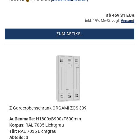
Lieferzeit:
5-7 Wochen
(Ausland abweichend)
ab 469,31 EUR
inkl. 19% MwSt. zzgl.
Versand
ZUM ARTIKEL
Z-​Gar­de­ro­ben­schrank OR­GA­MI ZGS 309
Au­ßen­ma­ße:
H1800xB900xT500mm
Kor­pus:
RAL 7035 Licht­grau
Tür:
RAL 7035 Licht­grau
Ab­tei­le:
3