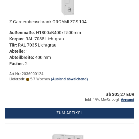
Z-​Gar­de­ro­ben­schrank OR­GA­MI ZGS 104
Au­ßen­ma­ße:
H1800xB400xT500mm
Kor­pus:
RAL 7035 Licht­grau
Tür:
RAL 7035 Licht­grau
Ab­tei­le:
1
Ab­teil­brei­te:
400 mm
Fä­cher:
2
Art.Nr.: 2036000124
Lieferzeit:
5-7 Wochen
(Ausland abweichend)
ab 305,27 EUR
inkl. 19% MwSt. zzgl.
Versand
ZUM ARTIKEL