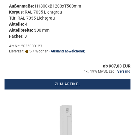
Au­ßen­ma­ße:
H1800xB1200xT500mm
Kor­pus:
RAL 7035 Licht­grau
Tür:
RAL 7035 Licht­grau
Ab­tei­le:
4
Ab­teil­brei­te:
300 mm
Fä­cher:
8
Art.Nr.: 2036000123
Lieferzeit:
5-7 Wochen
(Ausland abweichend)
ab 907,03 EUR
inkl. 19% MwSt. zzgl.
Versand
ZUM ARTIKEL