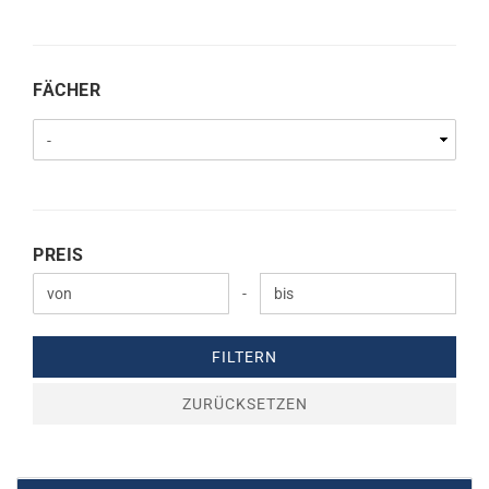
FÄCHER
FÄCHER
PREIS
PREIS
Preis bis
-
FILTERN
ZURÜCKSETZEN