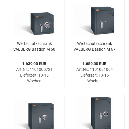
Wert­schutz­schrank
Wert­schutz­schrank
VAL­BERG Bas­ti­on M 50
VAL­BERG Bas­ti­on M 67
ELO RAL 7024
DSS RAL 7024
1.639,00 EUR
1.659,00 EUR
Art.Nr.: 1101000721
Art.Nr.: 1101001064
Lieferzeit:
13-16
Lieferzeit:
13-16
Wochen
Wochen