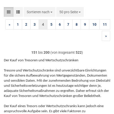
Sortieren nach
Sortieren nach
50 pro Seite
pro Seite
«
1
2
3
4
5
6
7
8
9
10
11
»
151
bis
200
(von insgesamt
522
)
Der Kauf von Tresoren und Wertschutzschränken
Tresore und Wertschutzschränke sind unverzichtbare Einrichtungen
für die sichere Aufbewahrung von Wertgegenständen, Dokumenten
und sensiblen Daten. Mit der zunehmenden Bedrohung von Diebstahl
und Sicherheitsverletzungen ist es heutzutage wichtiger denn je,
adäquate Sicherheitsmaßnahmen zu ergreifen. Daher erfreut sich der
Kauf von Tresoren und Wertschutzschränken großer Beliebtheit.
Der Kauf eines Tresors oder Wertschutzschranks kann jedoch eine
anspruchsvolle Aufgabe sein. Es gibt viele Faktoren zu