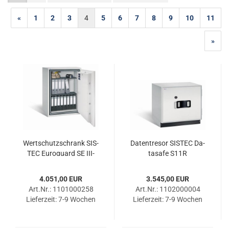
«
1
2
3
4
5
6
7
8
9
10
11
»
Wert­schutz­schrank SIS­
Da­ten­tre­sor SIS­TEC Da­
TEC Eu­ro­guard SE III-​
ta­safe S11R
120/1 LFS
4.051,00 EUR
3.545,00 EUR
Art.Nr.: 1101000258
Art.Nr.: 1102000004
Lieferzeit:
7-9 Wochen
Lieferzeit:
7-9 Wochen