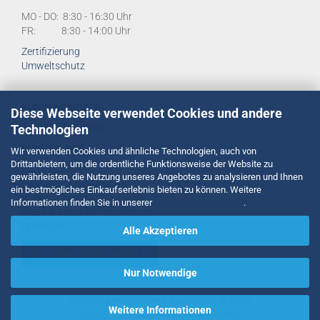
MO - DO: 8:30 - 16:30 Uhr
FR: 8:30 - 14:00 Uhr
Zertifizierung
Umweltschutz
KUNDENSERVICE
Diese Webseite verwendet Cookies und andere
Technologien
Tel:
02734 284950
RECHT & AGB
Wir verwenden Cookies und ähnliche Technologien, auch von
Drittanbietern, um die ordentliche Funktionsweise der Website zu
Impressum
gewährleisten, die Nutzung unseres Angebotes zu analysieren und Ihnen
Datenschutzerklärung
ein bestmögliches Einkaufserlebnis bieten zu können. Weitere
Widerrufsrecht
Informationen finden Sie in unserer
Datenschutzerklärung
.
AGB's & Kundeninformationen
Spedition
Alle Akzeptieren
VERTRAG WIDERRUFEN
Nur Notwendige
Webshop erstellen
mit Gambio.de © 2026
Weitere Informationen
©2025 -
Schlossberg Werbung GmbH