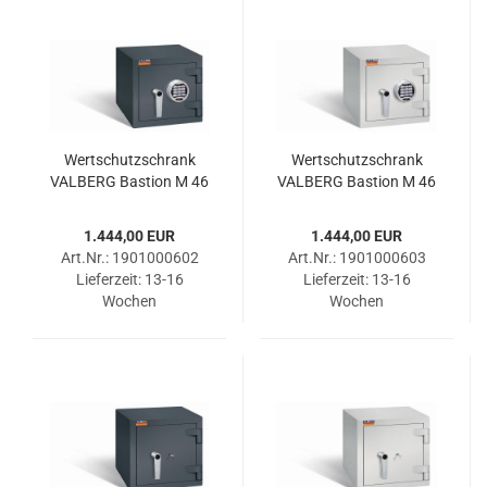
Wert­schutz­schrank
Wert­schutz­schrank
VAL­BERG Bas­ti­on M 46
VAL­BERG Bas­ti­on M 46
ELO RAL 7024
ELO RAL 7035
1.444,00 EUR
1.444,00 EUR
Art.Nr.: 1901000602
Art.Nr.: 1901000603
Lieferzeit:
13-16
Lieferzeit:
13-16
Wochen
Wochen