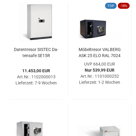
TOP
-18%
Da­ten­tre­sor SIS­TEC Da­
Mö­bel­tre­sor VAL­BERG
ten­safe SE15R
ASK 25 ELO RAL 7024
UVP 664,00 EUR
Nur 539,99 EUR
11.453,00 EUR
Art.Nr.: 1101000252
Art.Nr.: 1102000013
Lieferzeit:
1-2 Wochen
Lieferzeit:
7-9 Wochen