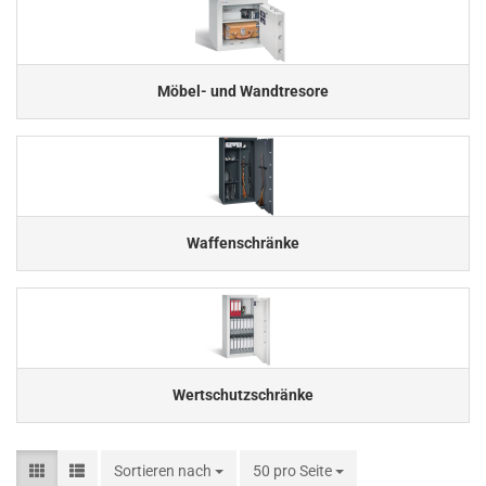
Möbel- und Wandtresore
Waffenschränke
Wertschutzschränke
Sortieren nach
Sortieren nach
50 pro Seite
pro Seite