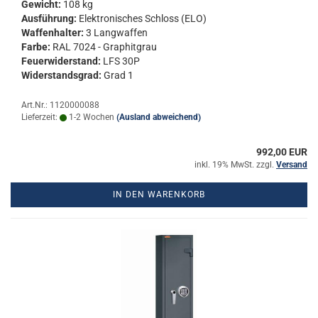
Ge­wicht:
108 kg
Aus­füh­rung:
Elek­tro­ni­sches Schloss (ELO)
Waf­fen­hal­ter:
3 Lang­waf­fen
Farbe:
RAL 7024 - Gra­phit­grau
Feu­er­wi­der­stand:
LFS 30P
Wi­der­stands­grad:
Grad 1
Art.Nr.: 1120000088
Lieferzeit:
1-2 Wochen
(Ausland abweichend)
992,00 EUR
inkl. 19% MwSt. zzgl.
Versand
IN DEN WARENKORB