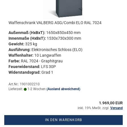
Waf­fen­schrank VAL­BERG ASG/Combi ELO RAL 7024
Au­ßen­maß (HxBxT):
1650x850x450 mm
In­nen­ma­ße (HxBxT):
1530x730x300 mm
Ge­wicht:
325 kg
Aus­füh­rung:
Elek­tro­ni­sches Schloss (ELO)
Waf­fen­hal­ter:
10 Lang­waf­fen
Farbe:
RAL 7024 - Gra­phit­grau
Feu­er­wi­der­stand:
LFS 30P
Wi­der­stands­grad:
Grad 1
Art.Nr.: 1901002210
Lieferzeit:
1-2 Wochen
(Ausland abweichend)
1.969,00 EUR
inkl. 19% MwSt. zzgl.
Versand
IN DEN WARENKORB