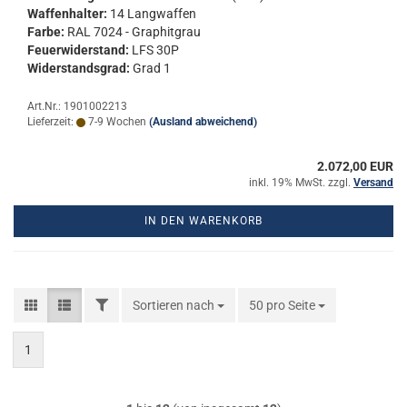
Waf­fen­hal­ter:
14 Lang­waf­fen
Farbe:
RAL 7024 - Gra­phit­grau
Feu­er­wi­der­stand:
LFS 30P
Wi­der­stands­grad:
Grad 1
Art.Nr.: 1901002213
Lieferzeit:
7-9 Wochen
(Ausland abweichend)
2.072,00 EUR
inkl. 19% MwSt. zzgl.
Versand
IN DEN WARENKORB
FILTER
Sortieren nach
Sortieren nach
50 pro Seite
pro Seite
1