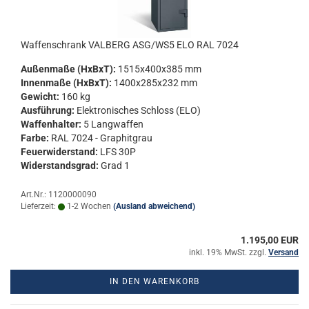
Waf­fen­schrank VAL­BERG ASG/WS5 ELO RAL 7024
Au­ßen­ma­ße (HxBxT):
1515x400x385 mm
In­nen­ma­ße (HxBxT):
1400x285x232 mm
Ge­wicht:
160 kg
Aus­füh­rung:
Elek­tro­ni­sches Schloss (ELO)
Waf­fen­hal­ter:
5 Lang­waf­fen
Farbe:
RAL 7024 - Gra­phit­grau
Feu­er­wi­der­stand:
LFS 30P
Wi­der­stands­grad:
Grad 1
Art.Nr.: 1120000090
Lieferzeit:
1-2 Wochen
(Ausland abweichend)
1.195,00 EUR
inkl. 19% MwSt. zzgl.
Versand
IN DEN WARENKORB