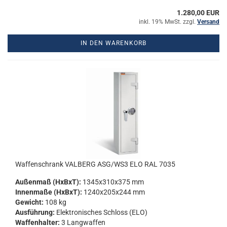
1.280,00 EUR
inkl. 19% MwSt. zzgl.
Versand
IN DEN WARENKORB
Waf­fen­schrank VAL­BERG ASG/WS3 ELO RAL 7035
Au­ßen­maß (HxBxT):
1345x310x375 mm
In­nen­ma­ße (HxBxT):
1240x205x244 mm
Ge­wicht:
108 kg
Aus­füh­rung:
Elek­tro­ni­sches Schloss (ELO)
Waf­fen­hal­ter:
3 Lang­waf­fen