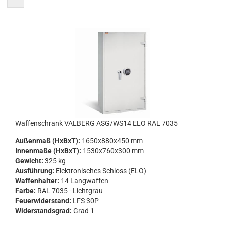
Waf­fen­schrank VAL­BERG ASG/WS14 ELO RAL 7035
Au­ßen­maß (HxBxT):
1650x880x450 mm
In­nen­ma­ße (HxBxT):
1530x760x300 mm
Ge­wicht:
325 kg
Aus­füh­rung:
Elek­tro­ni­sches Schloss (ELO)
Waf­fen­hal­ter:
14 Lang­waf­fen
Farbe:
RAL 7035 - Licht­grau
Feu­er­wi­der­stand:
LFS 30P
Wi­der­stands­grad:
Grad 1