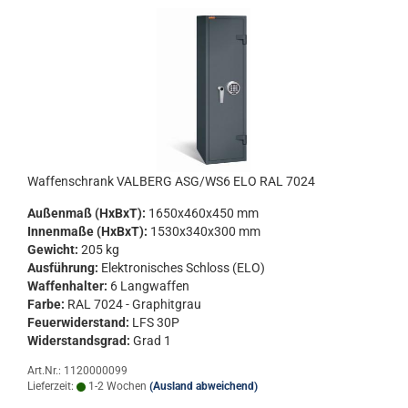
Waf­fen­schrank VAL­BERG ASG/WS6 ELO RAL 7024
Au­ßen­maß (HxBxT):
1650x460x450 mm
In­nen­ma­ße (HxBxT):
1530x340x300 mm
Ge­wicht:
205 kg
Aus­füh­rung:
Elek­tro­ni­sches Schloss (ELO)
Waf­fen­hal­ter:
6 Lang­waf­fen
Farbe:
RAL 7024 - Gra­phit­grau
Feu­er­wi­der­stand:
LFS 30P
Wi­der­stands­grad:
Grad 1
Art.Nr.: 1120000099
Lieferzeit:
1-2 Wochen
(Ausland abweichend)