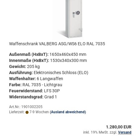
Waf­fen­schrank VAL­BERG ASG/WS6 ELO RAL 7035
Au­ßen­maß (HxBxT):
1650x460x450 mm
In­nen­ma­ße (HxBxT):
1530x340x300 mm
Ge­wicht:
205 kg
Aus­füh­rung:
Elek­tro­ni­sches Schloss (ELO)
Waf­fen­hal­ter:
6 Lang­waf­fen
Farbe:
RAL 7035 - Licht­grau
Feu­er­wi­der­stand:
LFS 30P
Wi­der­stands­grad:
Grad 1
Art.Nr.: 1901002205
Lieferzeit:
7-9 Wochen
(Ausland abweichend)
1.280,00 EUR
inkl. 19% MwSt. zzgl.
Versand