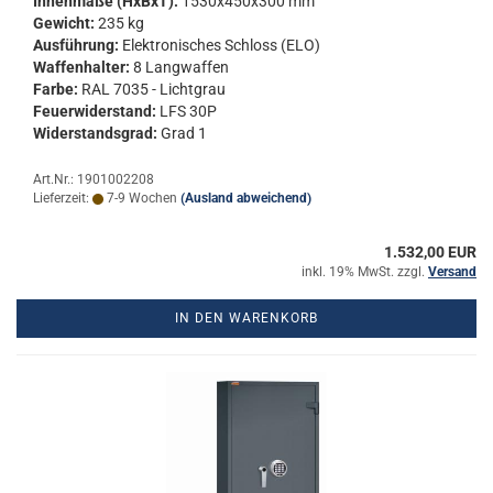
In­nen­ma­ße (HxBxT):
1530x450x300 mm
Ge­wicht:
235 kg
Aus­füh­rung:
Elek­tro­ni­sches Schloss (ELO)
Waf­fen­hal­ter:
8 Lang­waf­fen
Farbe:
RAL 7035 - Licht­grau
Feu­er­wi­der­stand:
LFS 30P
Wi­der­stands­grad:
Grad 1
Art.Nr.: 1901002208
Lieferzeit:
7-9 Wochen
(Ausland abweichend)
1.532,00 EUR
inkl. 19% MwSt. zzgl.
Versand
IN DEN WARENKORB