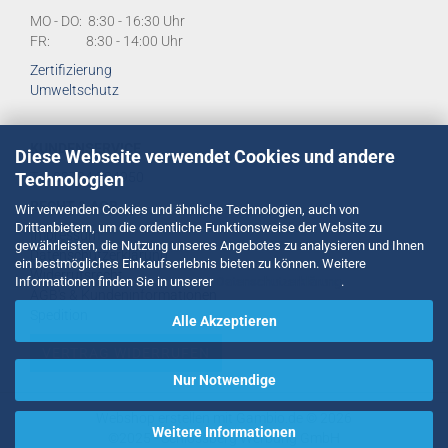
MO - DO: 8:30 - 16:30 Uhr
FR: 8:30 - 14:00 Uhr
Zertifizierung
Umweltschutz
KUNDENSERVICE
Diese Webseite verwendet Cookies und andere
Technologien
Tel:
02734 284950
RECHT & AGB
Wir verwenden Cookies und ähnliche Technologien, auch von
Drittanbietern, um die ordentliche Funktionsweise der Website zu
Impressum
gewährleisten, die Nutzung unseres Angebotes zu analysieren und Ihnen
Datenschutzerklärung
ein bestmögliches Einkaufserlebnis bieten zu können. Weitere
Widerrufsrecht
Informationen finden Sie in unserer
Datenschutzerklärung
.
AGB's & Kundeninformationen
Spedition
Alle Akzeptieren
VERTRAG WIDERRUFEN
Nur Notwendige
Webshop erstellen
mit Gambio.de © 2026
Weitere Informationen
©2025 -
Schlossberg Werbung GmbH