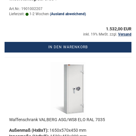
Art.Nr.: 1901002207
Lieferzeit:
1-2 Wochen
(Ausland abweichend)
1.532,00 EUR
inkl. 19% MwSt. zzgl.
Versand
IN DEN WARENKORB
Waf­fen­schrank VAL­BERG ASG/WS8 ELO RAL 7035
Au­ßen­maß (HxBxT):
1650x570x450 mm