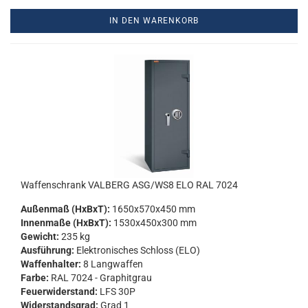
IN DEN WARENKORB
Waf­fen­schrank VAL­BERG ASG/WS8 ELO RAL 7024
Au­ßen­maß (HxBxT):
1650x570x450 mm
In­nen­ma­ße (HxBxT):
1530x450x300 mm
Ge­wicht:
235 kg
Aus­füh­rung:
Elek­tro­ni­sches Schloss (ELO)
Waf­fen­hal­ter:
8 Lang­waf­fen
Farbe:
RAL 7024 - Gra­phit­grau
Feu­er­wi­der­stand:
LFS 30P
Wi­der­stands­grad:
Grad 1