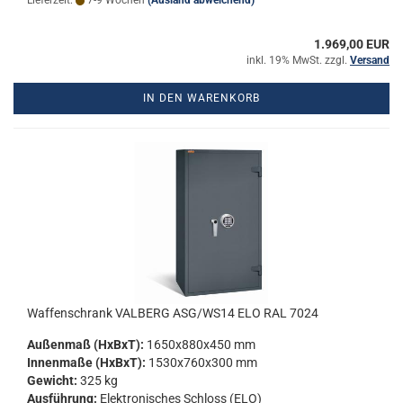
Lieferzeit:
7-9 Wochen
(Ausland abweichend)
1.969,00 EUR
inkl. 19% MwSt. zzgl.
Versand
IN DEN WARENKORB
Waf­fen­schrank VAL­BERG ASG/WS14 ELO RAL 7024
Au­ßen­maß (HxBxT):
1650x880x450 mm
In­nen­ma­ße (HxBxT):
1530x760x300 mm
Ge­wicht:
325 kg
Aus­füh­rung:
Elek­tro­ni­sches Schloss (ELO)