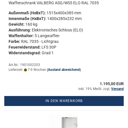
Waf­fen­schrank VAL­BERG ASG/WS5 ELO RAL 7035
Au­ßen­maß (HxBxT):
1515x400x385 mm
In­nen­ma­ße (HxBxT):
1400x285x232 mm
Ge­wicht:
160 kg
Aus­füh­rung:
Elek­tro­ni­sches Schloss (ELO)
Waf­fen­hal­ter:
5 Lang­waf­fen
Farbe:
RAL 7035 - Licht­grau
Feu­er­wi­der­stand:
LFS 30P
Wi­der­stands­grad:
Grad 1
Art.Nr.: 1901002203
Lieferzeit:
7-9 Wochen
(Ausland abweichend)
1.195,00 EUR
inkl. 19% MwSt. zzgl.
Versand
IN DEN WARENKORB