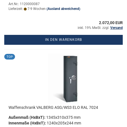
Art.Nr.: 1120000087
Lieferzeit:
7-9 Wochen
(Ausland abweichend)
2.072,00 EUR
inkl. 19% MwSt. zzgl.
Versand
IN DEN WARENKORB
TOP
Waf­fen­schrank VAL­BERG ASG/WS3 ELO RAL 7024
Au­ßen­maß (HxBxT):
1345x310x375 mm
In­nen­ma­ße (HxBxT):
1240x205x244 mm