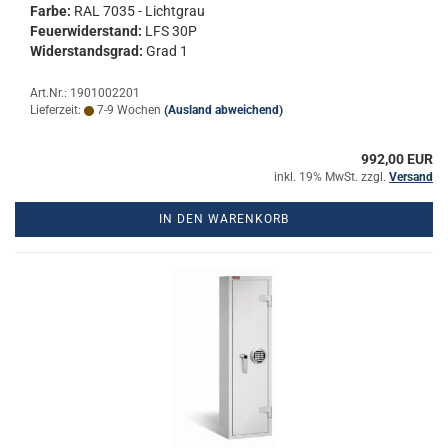
Farbe:
RAL 7035 - Licht­grau
Feu­er­wi­der­stand:
LFS 30P
Wi­der­stands­grad:
Grad 1
Art.Nr.: 1901002201
Lieferzeit:
7-9 Wochen
(Ausland abweichend)
992,00 EUR
inkl. 19% MwSt. zzgl.
Versand
IN DEN WARENKORB