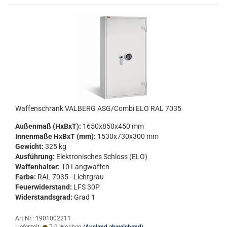
Waf­fen­schrank VAL­BERG ASG/Combi ELO RAL 7035
Au­ßen­maß (HxBxT):
1650x850x450 mm
In­nen­ma­ße HxBxT (mm):
1530x730x300 mm
Ge­wicht:
325 kg
Aus­füh­rung:
Elek­tro­ni­sches Schloss (ELO)
Waf­fen­hal­ter:
10 Lang­waf­fen
Farbe:
RAL 7035 - Licht­grau
Feu­er­wi­der­stand:
LFS 30P
Wi­der­stands­grad:
Grad 1
Art.Nr.: 1901002211