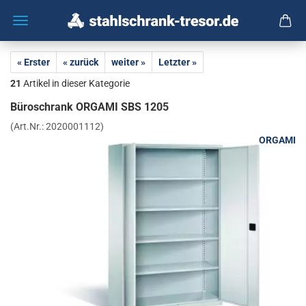
« Erster
« zurück
weiter »
Letzter »
21
Artikel in dieser Kategorie
Bü­ro­schrank OR­GA­MI SBS 1205
(Art.Nr.:
2020001112
)
ORGAMI