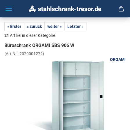
« Erster
« zurück
weiter »
Letzter »
21
Artikel in dieser Kategorie
Bü­ro­schrank OR­GA­MI SBS 906 W
(Art.Nr.:
2020001272
)
ORGAMI