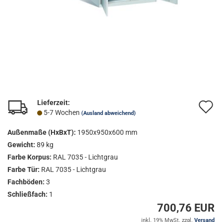
Lieferzeit:
A
5-7 Wochen
(Ausland abweichend)
d
Außenmaße (HxBxT):
1950x950x600 mm
M
Gewicht:
89 kg
Farbe Korpus:
RAL 7035 - Lichtgrau
Farbe Tür:
RAL 7035 - Lichtgrau
Fachböden:
3
Schließfach:
1
700,76 EUR
inkl. 19% MwSt. zzgl.
Versand