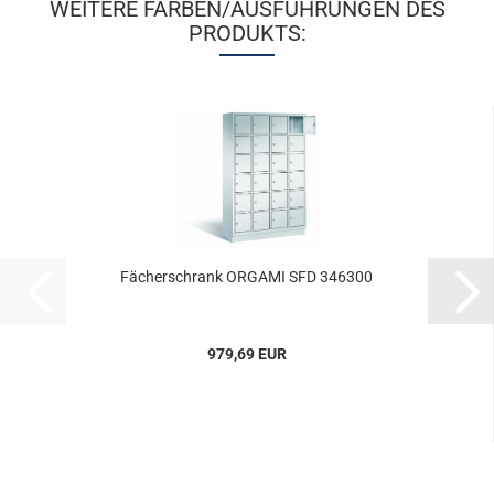
WEITERE FARBEN/AUSFÜHRUNGEN DES
PRODUKTS:
Fä­cher­schrank OR­GA­MI SFD 346300
979,69 EUR