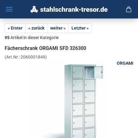
« Erster
« zurück
weiter »
Letzter »
95
Artikel in dieser Kategorie
Fä­cher­schrank OR­GA­MI SFD 326300
(Art.Nr.:
2060001849
)
ORGAMI