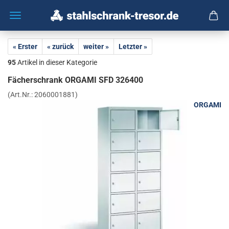
« Erster
« zurück
weiter »
Letzter »
95
Artikel in dieser Kategorie
Fä­cher­schrank OR­GA­MI SFD 326400
(Art.Nr.:
2060001881
)
ORGAMI