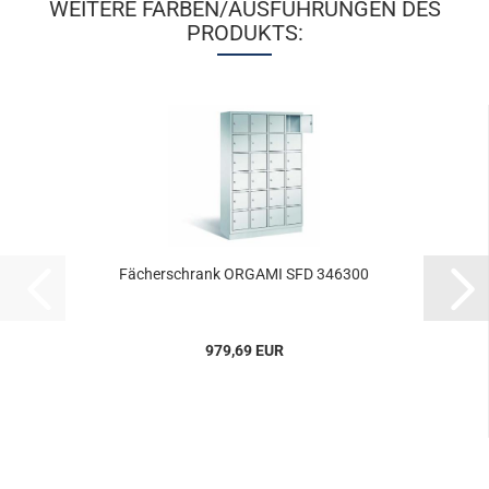
WEITERE FARBEN/AUSFÜHRUNGEN DES
PRODUKTS:
Fä­cher­schrank OR­GA­MI SFD 346300
979,69 EUR