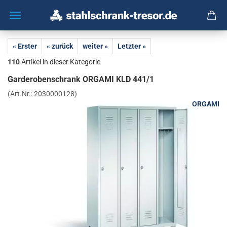
« Erster
« zurück
weiter »
Letzter »
110
Artikel in dieser Kategorie
Gar­de­ro­ben­schrank OR­GA­MI KLD 441/1
(Art.Nr.:
2030000128
)
ORGAMI