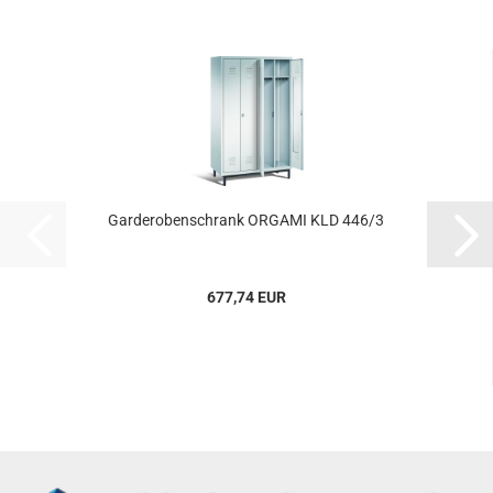
Gar­de­ro­ben­schrank OR­GA­MI KLD 446/3
677,74 EUR