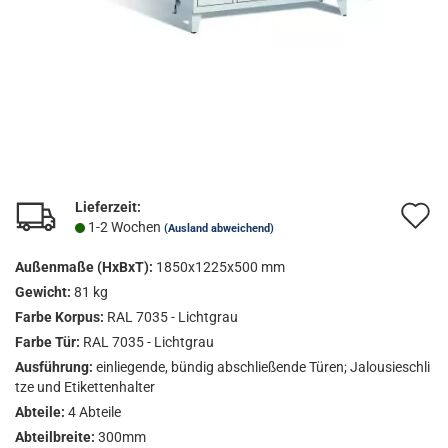
Lieferzeit:
A
1-2 Wochen
(Ausland abweichend)
d
Außenmaße (HxBxT):
1850x1225x500 mm
M
Gewicht:
81 kg
Farbe Korpus:
RAL 7035 - Lichtgrau
Farbe Tür:
RAL 7035 - Lichtgrau
Ausführung:
einliegende, bündig abschließende Türen; Jalousieschli
tze und Etikettenhalter
Abteile:
4 Abteile
Abteilbreite:
300mm