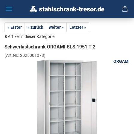
« Erster
« zurück
weiter »
Letzter »
8
Artikel in dieser Kategorie
Schwer­last­schrank OR­GA­MI SLS 1951 T-2
(Art.Nr.:
2025001078
)
ORGAMI