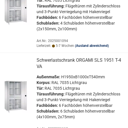
Tür:
RAL 7035 Licht­grau
Tür­aus­füh­rung:
Flü­gel­tü­ren mit Zy­lin­der­schloss
und 3-​Punkt-Verriegelung mit Ha­ken­rie­gel
Fach­bö­den:
6 Fach­bö­den hö­hen­ver­stell­bar
Schub­la­den:
4 Schub­la­den hö­hen­ver­stell­bar
(2x150mm, 2x100mm)
Art.Nr.: 2025001094
Lieferzeit:
5-7 Wochen
(Ausland abweichend)
Schwer­last­schrank OR­GA­MI SLS 1951 T-4
VA
Au­ßen­ma­ße:
H1950xB1000xT540mm
Kor­pus:
RAL 7035 Licht­grau
Tür:
RAL 7035 Licht­grau
Tür­aus­füh­rung:
Flü­gel­tü­ren mit Zy­lin­der­schloss
und 3-​Punkt-Verriegelung mit Ha­ken­rie­gel
Fach­bö­den:
6 Fach­bö­den hö­hen­ver­stell­bar
Schub­la­den:
6 Schub­la­den hö­hen­ver­stell­bar
(4x100mm, 2x75mm)