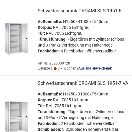
Schwer­last­schrank OR­GA­MI SLS 1951-​6
Au­ßen­ma­ße:
H1950xB1000xT540mm
Kor­pus:
RAL 7035 Licht­grau
Tür:
RAL 7035 Licht­grau
Tür­aus­füh­rung:
Flü­gel­tü­ren mit Zy­lin­der­schloss
und 3-​Punkt-Verriegelung mit Ha­ken­rie­gel
Fach­bö­den:
4 Fach­bö­den hö­hen­ver­stell­bar
Art.Nr.: 2025000128
Lieferzeit:
5-7 Wochen
(Ausland abweichend)
Schwer­last­schrank OR­GA­MI SLS 1951-​7 VA
Au­ßen­ma­ße:
H1950xB1000xT540mm
Kor­pus:
RAL 7035 Licht­grau
Tür:
RAL 7035 Licht­grau
Tür­aus­füh­rung:
Flü­gel­tü­ren mit Zy­lin­der­schloss
und 3-​Punkt-Verriegelung mit Ha­ken­rie­gel
Fach­bö­den:
2 Fach­bö­den hö­hen­ver­stell­bar
Schub­la­den:
3 Schub­la­den hö­hen­ver­stell­bar