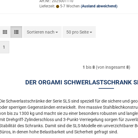
Art.Nr.: 2025001110
Lieferzeit:
5-7 Wochen
(Ausland abweichend)
Sortieren nach
Sortieren nach
50 pro Seite
pro Seite
1
1
bis
8
(von insgesamt
8
)
DER ORGAMI SCHWERLASTSCHRANK SL
Die Schwerlastschränke der Serie SLS sind speziell für die sichere und
oder sperrigen Gegenständen entwickelt. Ihre massive Stahlblechkonstruk
von bis zu 1300 kg und macht sie zu einer besonders robusten und langle
mit Drehgriff-Zylinderschloss und 3-Punkt-Verriegelung sorgen für zuverl
Stabilität des Schranks. Damit sind die SLS-Modelle ein unverzichtbarer B
Büros, in denen hohe Belastbarkeit und Sicherheit gefragt sind.