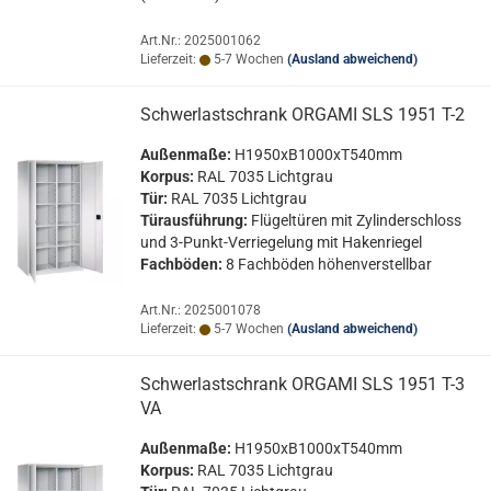
Art.Nr.: 2025001062
Lieferzeit:
5-7 Wochen
(Ausland abweichend)
Schwer­last­schrank OR­GA­MI SLS 1951 T-2
Au­ßen­ma­ße:
H1950xB1000xT540mm
Kor­pus:
RAL 7035 Licht­grau
Tür:
RAL 7035 Licht­grau
Tür­aus­füh­rung:
Flü­gel­tü­ren mit Zy­lin­der­schloss
und 3-​Punkt-Verriegelung mit Ha­ken­rie­gel
Fach­bö­den:
8 Fach­bö­den hö­hen­ver­stell­bar
Art.Nr.: 2025001078
Lieferzeit:
5-7 Wochen
(Ausland abweichend)
Schwer­last­schrank OR­GA­MI SLS 1951 T-3
VA
Au­ßen­ma­ße:
H1950xB1000xT540mm
Kor­pus:
RAL 7035 Licht­grau