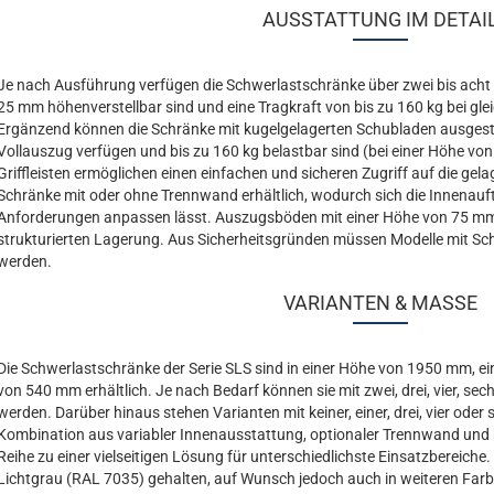
AUSSTATTUNG IM DETAI
Je nach Ausführung verfügen die Schwerlastschränke über zwei bis acht 
25 mm höhenverstellbar sind und eine Tragkraft von bis zu 160 kg bei glei
Ergänzend können die Schränke mit kugelgelagerten Schubladen ausgesta
Vollauszug verfügen und bis zu 160 kg belastbar sind (bei einer Höhe von
Griffleisten ermöglichen einen einfachen und sicheren Zugriff auf die gel
Schränke mit oder ohne Trennwand erhältlich, wodurch sich die Innenauftei
Anforderungen anpassen lässt. Auszugsböden mit einer Höhe von 75 mm 
strukturierten Lagerung. Aus Sicherheitsgründen müssen Modelle mit S
werden.
VARIANTEN & MASSE
Die Schwerlastschränke der Serie SLS sind in einer Höhe von 1950 mm, ei
von 540 mm erhältlich. Je nach Bedarf können sie mit zwei, drei, vier, s
werden. Darüber hinaus stehen Varianten mit keiner, einer, drei, vier ode
Kombination aus variabler Innenausstattung, optionaler Trennwand und 
Reihe zu einer vielseitigen Lösung für unterschiedlichste Einsatzbereiche
Lichtgrau (RAL 7035) gehalten, auf Wunsch jedoch auch in weiteren Farbe