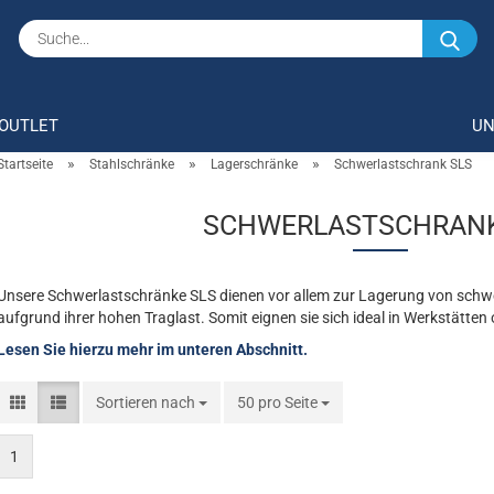
Su
OUTLET
U
»
»
»
Startseite
Stahlschränke
Lagerschränke
Schwerlastschrank SLS
SCHWERLASTSCHRANK
Unsere Schwerlastschränke SLS dienen vor allem zur Lagerung von sch
aufgrund ihrer hohen Traglast. Somit eignen sie sich ideal in Werkstätten
Lesen Sie hierzu mehr im unteren Abschnitt.
Sortieren nach
Sortieren nach
50 pro Seite
pro Seite
1