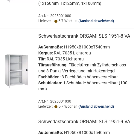
(1x150mm, 1x125mm, 1x100mm)
Art.Nr.: 2025001000
Lieferzeit:
5-7 Wochen
(Ausland abweichend)
Schwer­last­schrank OR­GA­MI SLS 1951-​8 VA
Au­ßen­ma­ße:
H1950xB1000xT540mm
Kor­pus:
RAL 7035 Licht­grau
Tür:
RAL 7035 Licht­grau
Tür­aus­füh­rung:
Flü­gel­tü­ren mit Zy­lin­der­schloss
und 3-​Punkt-Verriegelung mit Ha­ken­rie­gel
Fach­bö­den:
3 Fach­bö­den hö­hen­ver­stell­bar
Schub­la­den:
1 Schub­la­de hö­hen­ver­stell­bar (100
mm)
Art.Nr.: 2025001030
Lieferzeit:
5-7 Wochen
(Ausland abweichend)
Schwer­last­schrank OR­GA­MI SLS 1951-​9 VA
Au­ßen­ma­ße:
H1950xB1000xT540mm