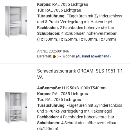
Kor­pus:
RAL 7035 Licht­grau
Tür:
RAL 7035 Licht­grau
Tür­aus­füh­rung:
Flü­gel­tü­ren mit Zy­lin­der­schloss
und 3-​Punkt-Verriegelung mit Ha­ken­rie­gel
Fach­bö­den:
2 Fach­bö­den hö­hen­ver­stell­bar
Schub­la­den:
4 Schub­la­den hö­hen­ver­stell­bar
(1x150mm, 1x125mm, 1x100mm, 1x75mm)
Art.Nr.: 2025001046
Lieferzeit:
5-7 Wochen
(Ausland abweichend)
Schwer­last­schrank OR­GA­MI SLS 1951 T-1
VA
Au­ßen­ma­ße:
H1950xB1000xT540mm
Kor­pus:
RAL 7035 Licht­grau
Tür:
RAL 7035 Licht­grau
Tür­aus­füh­rung:
Flü­gel­tü­ren mit Zy­lin­der­schloss
und 3-​Punkt-Verriegelung mit Ha­ken­rie­gel
Fach­bö­den:
4 Fach­bö­den hö­hen­ver­stell­bar
Schub­la­den:
4 Schub­la­den hö­hen­ver­stell­bar
(4x150mm)