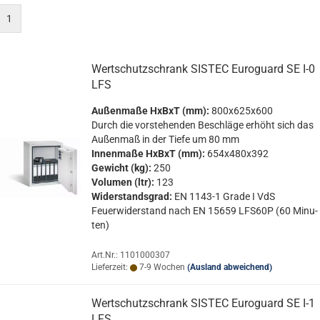
1
Wert­schutz­schrank SIS­TEC Eu­ro­guard SE I-0
LFS
Au­ßen­ma­ße HxBxT (mm):
800x625x600
Durch die vor­ste­hen­den Be­schlä­ge er­höht sich das
Au­ßen­maß in der Tiefe um 80 mm
In­nen­ma­ße HxBxT (mm):
654x480x392
Ge­wicht (kg):
250
Vo­lu­men (ltr):
123
Wi­der­stands­grad:
EN 1143-​1 Grade I VdS
Feu­er­wi­der­stand nach EN 15659 LFS60P (60 Mi­nu­
ten)
Art.Nr.: 1101000307
Lieferzeit:
7-9 Wochen
(Ausland abweichend)
Wert­schutz­schrank SIS­TEC Eu­ro­guard SE I-1
LFS