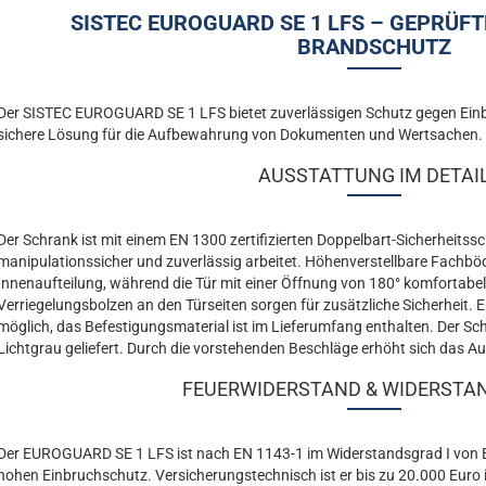
SISTEC EUROGUARD SE 1 LFS – GEPRÜF
BRANDSCHUTZ
Der SISTEC EUROGUARD SE 1 LFS bietet zuverlässigen Schutz gegen Einbr
sichere Lösung für die Aufbewahrung von Dokumenten und Wertsachen.
AUSSTATTUNG IM DETAI
Der Schrank ist mit einem EN 1300 zertifizierten Doppelbart-Sicherheitss
manipulationssicher und zuverlässig arbeitet. Höhenverstellbare Fachböd
Innenaufteilung, während die Tür mit einer Öffnung von 180° komfortabel 
Verriegelungsbolzen an den Türseiten sorgen für zusätzliche Sicherheit. 
möglich, das Befestigungsmaterial ist im Lieferumfang enthalten. Der Sc
Lichtgrau geliefert. Durch die vorstehenden Beschläge erhöht sich das Au
FEUERWIDERSTAND & WIDERSTA
Der EUROGUARD SE 1 LFS ist nach EN 1143-1 im Widerstandsgrad I von E
hohen Einbruchschutz. Versicherungstechnisch ist er bis zu 20.000 Euro 