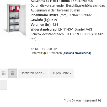
Au­ßen­ma­ße HxBxT (mm):
1850x795x600
Durch die vor­ste­hen­den Be­schlä­ge er­höht sich das
Au­ßen­maß in der Tiefe um 80 mm
In­nen­ma­ße HxBxT (mm):
1704x650x392
Ge­wicht (kg):
619
Vo­lu­men (ltr):
434
Wi­der­stands­grad:
EN 1143-​1 Grade I VdS
Feu­er­wi­der­stand nach EN 15659 LFS60P (60 Mi­nu­
ten)
Art.Nr.: 1101000312
Lieferzeit:
7-9 Wochen
(Ausland abweichend)
Sortieren nach
Sortieren nach
50 pro Seite
pro Seite
1
1
bis
6
(von insgesamt
6
)