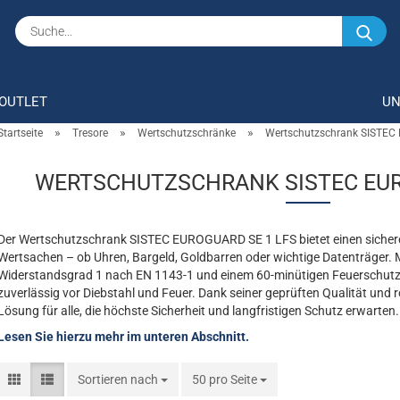
Su
OUTLET
U
»
»
»
Startseite
Tresore
Wertschutzschränke
Wertschutzschrank SISTEC
WERTSCHUTZSCHRANK SISTEC EUR
Der Wertschutzschrank SISTEC EUROGUARD SE 1 LFS bietet einen sicher
Wertsachen – ob Uhren, Bargeld, Goldbarren oder wichtige Datenträger. Mi
Widerstandsgrad 1 nach EN 1143-1 und einem 60-minütigen Feuerschut
zuverlässig vor Diebstahl und Feuer. Dank seiner geprüften Qualität und r
Lösung für alle, die höchste Sicherheit und langfristigen Schutz erwarten.
Lesen Sie hierzu mehr im unteren Abschnitt.
Sortieren nach
Sortieren nach
50 pro Seite
pro Seite