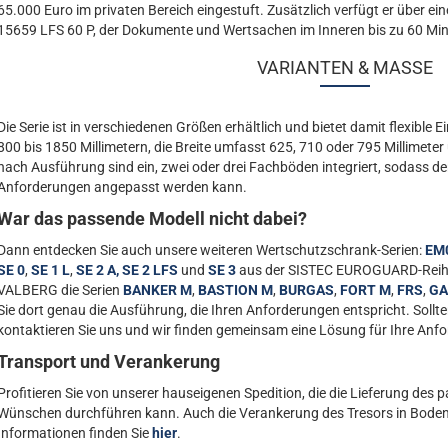
65.000 Euro im privaten Bereich eingestuft. Zusätzlich verfügt er über 
15659 LFS 60 P, der Dokumente und Wertsachen im Inneren bis zu 60 Minu
VARIANTEN & MASSE
Die Serie ist in verschiedenen Größen erhältlich und bietet damit flexible 
800 bis 1850 Millimetern, die Breite umfasst 625, 710 oder 795 Millimeter 
nach Ausführung sind ein, zwei oder drei Fachböden integriert, sodass der 
Anforderungen angepasst werden kann.
War das passende Modell nicht dabei?
Dann entdecken Sie auch unsere weiteren Wertschutzschrank-Serien:
EM0
SE 0
,
SE 1 L
,
SE 2 A,
SE 2 LFS
und
SE 3
aus der SISTEC EUROGUARD-Reihe.
VALBERG die Serien
BANKER M
,
BASTION M
,
BURGAS
,
FORT M
,
FRS
,
GA
Sie dort genau die Ausführung, die Ihren Anforderungen entspricht. Sollt
kontaktieren Sie uns und wir finden gemeinsam eine Lösung für Ihre Anf
Transport und Verankerung
Profitieren Sie von unserer hauseigenen Spedition, die die Lieferung des
Wünschen durchführen kann. Auch die Verankerung des Tresors in Boden
Informationen finden Sie
hier
.