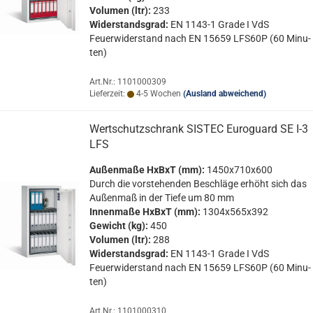
Vo­lu­men (ltr):
233
Wi­der­stands­grad:
EN 1143-​1 Grade I VdS
Feu­er­wi­der­stand nach EN 15659 LFS60P (60 Mi­nu­
ten)
Art.Nr.: 1101000309
Lieferzeit:
4-5 Wochen
(Ausland abweichend)
Wert­schutz­schrank SIS­TEC Eu­ro­guard SE I-3
LFS
Au­ßen­ma­ße HxBxT (mm):
1450x710x600
Durch die vor­ste­hen­den Be­schlä­ge er­höht sich das
Au­ßen­maß in der Tiefe um 80 mm
In­nen­ma­ße HxBxT (mm):
1304x565x392
Ge­wicht (kg):
450
Vo­lu­men (ltr):
288
Wi­der­stands­grad:
EN 1143-​1 Grade I VdS
Feu­er­wi­der­stand nach EN 15659 LFS60P (60 Mi­nu­
ten)
Art.Nr.: 1101000310