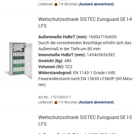
Lieferzeit:
7-9 Wochen
(Ausland abweichend)
Wert­schutz­schrank SIS­TEC Eu­ro­guard SE I-4
LFS
Au­ßen­ma­ße HxBxT (mm):
1600x710x600
Durch die vor­ste­hen­den Be­schlä­ge er­höht sich das
Au­ßen­maß in der Tiefe um 80 mm
In­nen­ma­ße HxBxT (mm):
1454x565x392
Ge­wicht (kg):
480
Vo­lu­men (ltr)
: 322
Wi­der­stands­grad:
EN 1143-​1 Grade I VdS
Feu­er­wi­der­stand nach EN 15659 LFS60P (60 Mi­nu­
ten)
Art.Nr.: 1101000311
Lieferzeit:
7-9 Wochen
(Ausland abweichend)
Wert­schutz­schrank SIS­TEC Eu­ro­guard SE I-5
LFS