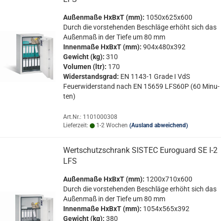
Au­ßen­ma­ße HxBxT (mm):
1050x625x600
Durch die vor­ste­hen­den Be­schlä­ge er­höht sich das
Au­ßen­maß in der Tiefe um 80 mm
In­nen­ma­ße HxBxT (mm):
904x480x392
Ge­wicht (kg):
310
Vo­lu­men (ltr):
170
Wi­der­stands­grad:
EN 1143-​1 Grade I VdS
Feu­er­wi­der­stand nach EN 15659 LFS60P (60 Mi­nu­
ten)
Art.Nr.: 1101000308
Lieferzeit:
1-2 Wochen
(Ausland abweichend)
Wert­schutz­schrank SIS­TEC Eu­ro­guard SE I-2
LFS
Au­ßen­ma­ße HxBxT (mm):
1200x710x600
Durch die vor­ste­hen­den Be­schlä­ge er­höht sich das
Au­ßen­maß in der Tiefe um 80 mm
In­nen­ma­ße HxBxT (mm):
1054x565x392
Ge­wicht (kg):
380