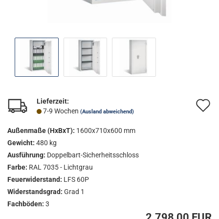
Lieferzeit:
A
7-9 Wochen
(Ausland abweichend)
d
Außenmaße (HxBxT):
1600x710x600 mm
M
Gewicht:
480 kg
Ausführung:
Doppelbart-Sicherheitsschloss
Farbe:
RAL 7035 - Lichtgrau
Feuerwiderstand:
LFS 60P
Widerstandsgrad:
Grad 1
Fachböden:
3
2.798,00 EUR