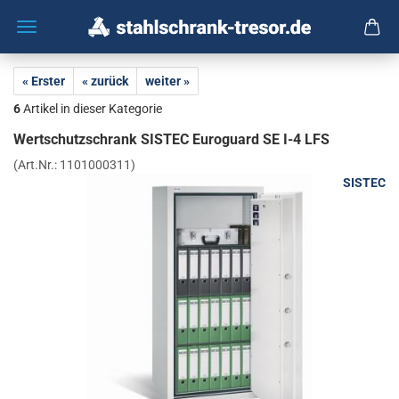
« Erster
« zurück
weiter »
6
Artikel in dieser Kategorie
Wert­schutz­schrank SIS­TEC Eu­ro­guard SE I-4 LFS
(Art.Nr.:
1101000311
)
SISTEC