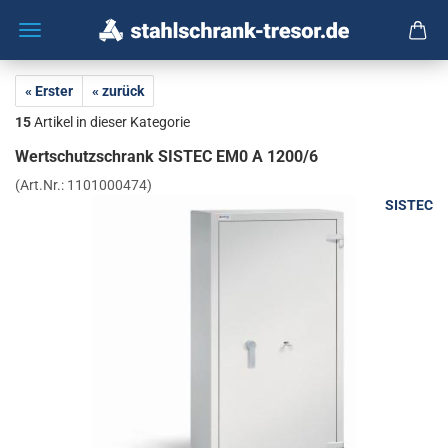
« Erster
« zurück
15
Artikel in dieser Kategorie
Wert­schutz­schrank SIS­TEC EM0 A 1200/6
(Art.Nr.:
1101000474
)
SISTEC