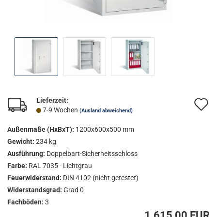
Lieferzeit:
A
7-9 Wochen
(Ausland abweichend)
d
Außenmaße (HxBxT):
1200x600x500 mm
M
Gewicht:
234 kg
Ausführung:
Doppelbart-Sicherheitsschloss
Farbe:
RAL 7035 - Lichtgrau
Feuerwiderstand:
DIN 4102 (nicht getestet)
Widerstandsgrad:
Grad 0
Fachböden:
3
1.615,00 EUR