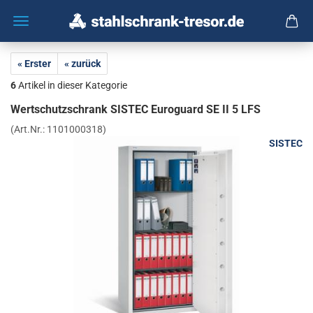
« Erster
« zurück
6
Artikel in dieser Kategorie
Wert­schutz­schrank SIS­TEC Eu­ro­guard SE II 5 LFS
(Art.Nr.:
1101000318
)
SISTEC