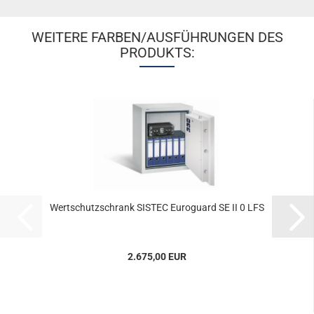
WEITERE FARBEN/AUSFÜHRUNGEN DES
PRODUKTS:
Wert­schutz­schrank SIS­TEC Eu­ro­guard SE II 0 LFS
2.675,00 EUR