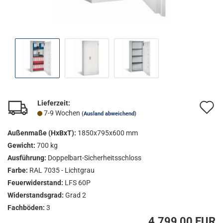
Lieferzeit:
A
7-9 Wochen
(Ausland abweichend)
d
Außenmaße (HxBxT):
1850x795x600 mm
M
Gewicht:
700 kg
Ausführung:
Doppelbart-Sicherheitsschloss
Farbe:
RAL 7035 - Lichtgrau
Feuerwiderstand:
LFS 60P
Widerstandsgrad:
Grad 2
Fachböden:
3
4.799,00 EUR