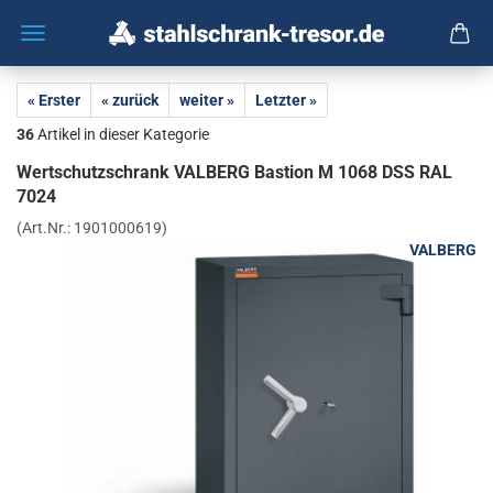
« Erster
« zurück
weiter »
Letzter »
36
Artikel in dieser Kategorie
Wert­schutz­schrank VAL­BERG Bas­ti­on M 1068 DSS RAL
7024
(Art.Nr.:
1901000619
)
VALBERG