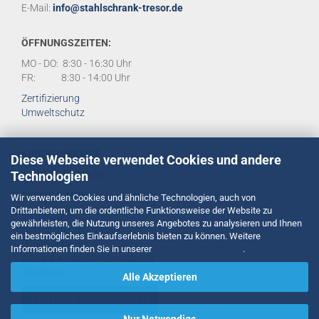
E-Mail:
info@stahlschrank-tresor.de
ÖFFNUNGSZEITEN:
MO - DO: 8:30 - 16:30 Uhr
FR: 8:30 - 14:00 Uhr
Zertifizierung
Umweltschutz
KUNDENSERVICE
Diese Webseite verwendet Cookies und andere
Technologien
Tel:
02734 284950
RECHT & AGB
Wir verwenden Cookies und ähnliche Technologien, auch von
Drittanbietern, um die ordentliche Funktionsweise der Website zu
Impressum
gewährleisten, die Nutzung unseres Angebotes zu analysieren und Ihnen
Datenschutzerklärung
ein bestmögliches Einkaufserlebnis bieten zu können. Weitere
Widerrufsrecht
Informationen finden Sie in unserer
Datenschutzerklärung
.
AGB's & Kundeninformationen
Spedition
Alle Akzeptieren
VERTRAG WIDERRUFEN