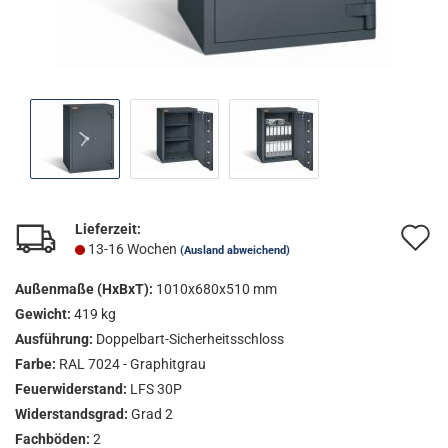
Lieferzeit:
A
13-16 Wochen
(Ausland abweichend)
d
Außenmaße (HxBxT):
1010x680x510 mm
M
Gewicht:
419 kg
Ausführung:
Doppelbart-Sicherheitsschloss
Farbe:
RAL 7024 - Graphitgrau
Feuerwiderstand:
LFS 30P
Widerstandsgrad:
Grad 2
Fachböden:
2