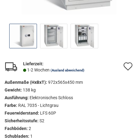
Lieferzeit:
A
1-2 Wochen
(Ausland abweichend)
d
Außenmaße (HxBxT):
972x565x450 mm
M
Gewicht:
138 kg
Ausführung:
Elektronisches Schloss
Farbe:
RAL 7035 - Lichtgrau
Feuerwiderstand:
LFS 60P
Sicherheitsstufe:
S2
Fachböden:
2
Schubladen:
1