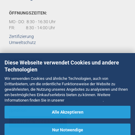
ÖFFNUNGSZEITEN:
MO - DO: 8:30 - 16:30 Uhr
FR: 8:30 - 14:00 Uhr
Zertifizierung
Umweltschutz
KUNDENSERVICE
Diese Webseite verwendet Cookies und andere
Technologien
Tel:
02734 284950
RECHT & AGB
Wir verwenden Cookies und ähnliche Technologien, auch von
Drittanbietern, um die ordentliche Funktionsweise der Website zu
Impressum
gewährleisten, die Nutzung unseres Angebotes zu analysieren und Ihnen
Datenschutzerklärung
ein bestmögliches Einkaufserlebnis bieten zu können. Weitere
Widerrufsrecht
Informationen finden Sie in unserer
Datenschutzerklärung
.
AGB's & Kundeninformationen
Spedition
Alle Akzeptieren
VERTRAG WIDERRUFEN
Nur Notwendige