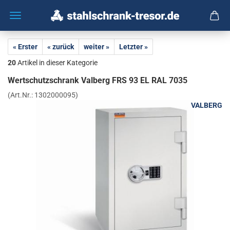
« Erster
« zurück
weiter »
Letzter »
20
Artikel in dieser Kategorie
Wert­schutz­schrank Val­berg FRS 93 EL RAL 7035
(Art.Nr.:
1302000095
)
VALBERG